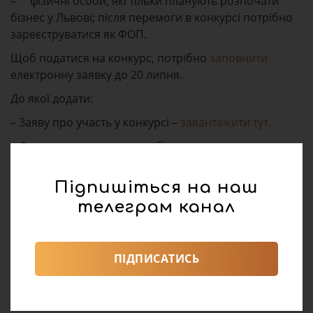
– фізичні особи, які тільки планують розпочати
бізнес у Львові; після перемоги в конкурсі потрібно
зареєструватися як ФОП.
Щоб податися на конкурс, потрібно
заповнити
електронну заявку до 20 липня.
До якої додати:
– Заяву про участь у конкурсі –
завантажити тут.
– Форму проєкту розвитку бізнесу та опис продукту –
завантажити тут.
Підпишіться на наш
– Резюме учасників команди у довільній формі
українською мовою.
телеграм канал
ПІДПИСАТИСЬ