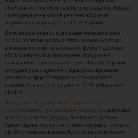
Надалі, на території АЗС у Львові, він передав
обвинуваченому обумовлену суму завдатку. Відразу
після одержання коштів рентгенлаборанта
затримали в порядку ст. 208 КПК України.
Йому інкриміновано одержання неправомірної
вигоди за вплив на прийняття рішення особами,
уповноваженими на виконання функцій держави
або місцевого самоврядування, поєднане з
вимаганням такої вигоди (ч. 3 ст. 369-2 КК України).
Досудове розслідування – відділ розслідування
злочинів у сфері господарської та службової
діяльності слідчого управління ГУ НП у Львівській
області.
Нагадаємо, 20 травня на спецлінію 102 з
повідомленням про домашнє насильство
звернувся
мешканець міста Городок, Львівського району.
Однак, під час перевірки правоохоронці встановили,
що 60-річний мешканець будинку не лише чинив