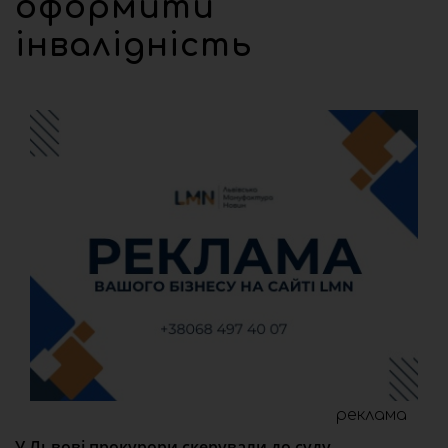
оформити
інвалідність
реклама
У Львові прокурори скерували до суду