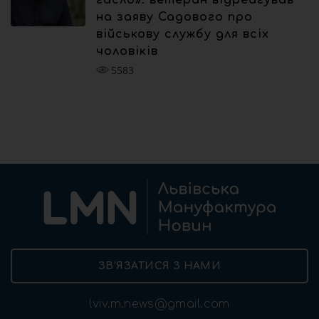
на заяву Садового про
військову службу для всіх
чоловіків
5583
ЗВ’ЯЗАТИСЯ З НАМИ
lviv.m.news@gmail.com