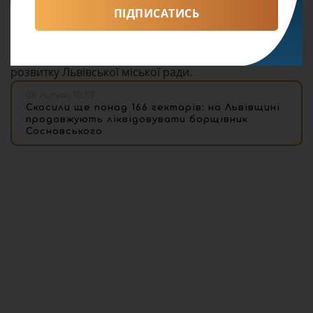
ПІДПИСАТИСЬ
Додамо, Резиденцію ідей організовують Школа
муніципального врядування Університету
UNBROKEN спільно з департаментом економічного
розвитку Львівської міської ради.
08 Липня, 10:59
Скосили ще понад 166 гектарів: на Львівщині
продовжують ліквідовувати борщівник
Сосновського