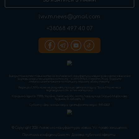
ЗВ’ЯЗАТИСЯ З НАМИ
lviv.m.news@gmail.com
+38068 497 40 07
Використання текстових матеріалів «Львівської мануфактури новин» дозволяється виключно
за умови згадки першоджерела тексту – «LMN» (https://www.lmn.in.ua). Відкрите
гіперпосилання повинне міститися у першому абзаці тексту.
Редакція «LMN» може не розділяти позицію авторів розділу “Блоги” та не несе
відповідальність за їхні матеріали.
Юридична адреса: 79005, Україна, Львівська обл., місто Львів, вулиця Скорика Мирослава,
будинок, 31, кабінет, 23
Cуб'єкт у сфері онлайн-медіа; ідентифікатор медіа - R40-03621
© Copyright 2026 Львівська мануфактура новин. Усі права захищенні.
Політика конфіденційності
Договір публічної оферти