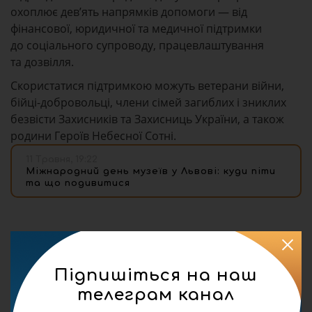
охоплює дев’ять напрямків допомоги — від
фінансової, юридичної та медичної підтримки
до соціального супроводу, працевлаштування
та дозвілля.
Скористатися підтримкою можуть ветерани війни,
бійці-добровольці, члени сімей загиблих і зниклих
безвісти Захисників та Захисниць України, а також
родини Героїв Небесної Сотні.
11 Травня, 19:22
Міжнародний день музеїв у Львові: куди піти
та що подивитися
Підпишіться на наш
телеграм канал