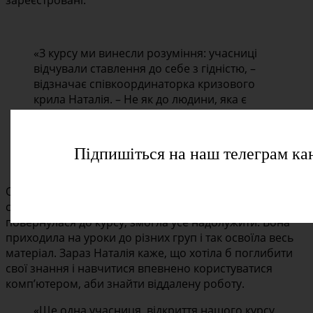
зареєстровані.
«З курсу ми винесли розуміння: учасниці
відчували ставлення до себе з гідністю, –
відзначає співкоординаторка кризового
крила Наталія. – Не як до людини, яка є
тягарем для когось; а як до людини, яка
вчиться, розвивається, виходить на новий
рівень».
Підпишіться на наш телеграм ка
Одна з переможниць, Наталія, через лікування у
стаціонарі пропустила кілька занять. Однак, коли
повернулася до курсу, змогла усе надолужити. Вона
приходила на уроки до різних груп і так освоїла весь
матеріал. Зараз Наталія каже, що хотіла б поглибити
свої знання і навчитися впевнено користуватися
комп’ютером, аби знайти віддалену роботу.
«Ще одна учасниця, відкриття нашого курсу,