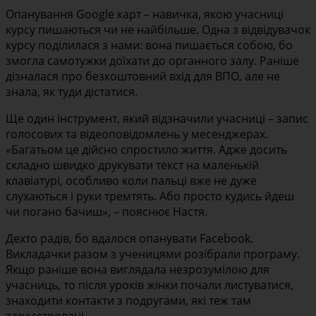
Опанування Google карт – навичка, якою учасниці
курсу пишаються чи не найбільше. Одна з відвідувачок
курсу поділилася з нами: вона пишається собою, бо
змогла самотужки доїхати до органного залу. Раніше
дізналася про безкоштовний вхід для ВПО, але не
знала, як туди дістатися.
Ще один інструмент, який відзначили учасниці – запис
голосових та відеоповідомлень у месенджерах.
«Багатьом це дійсно спростило життя. Адже досить
складно швидко друкувати текст на маленькій
клавіатурі, особливо коли пальці вже не дуже
слухаються і руки тремтять. Або просто кудись йдеш
чи погано бачиш», – пояснює Настя.
Дехто радів, бо вдалося опанувати Facebook.
Викладачки разом з ученицями розібрали програму.
Якщо раніше вона виглядала незрозумілою для
учасниць, то після уроків жінки почали листуватися,
знаходити контакти з подругами, які теж там