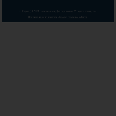
© Copyright 2023 Львівська мануфактура новин. Усі права захищенні.
Політика конфіденційності
Договір публічної оферти