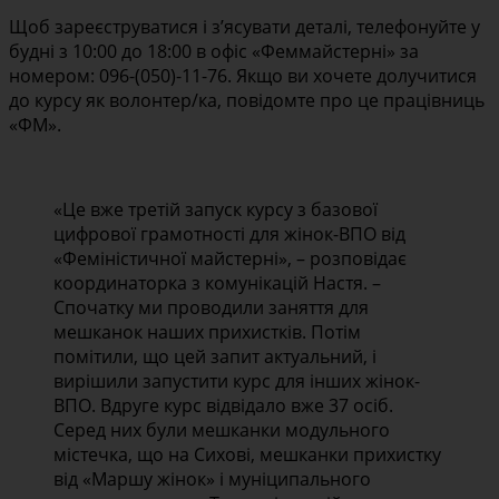
Щоб зареєструватися і з’ясувати деталі, телефонуйте у
будні з 10:00 до 18:00 в офіс «Феммайстерні» за
номером: 096-(050)-11-76. Якщо ви хочете долучитися
до курсу як волонтер/ка, повідомте про це працівниць
«ФМ».
«Це вже третій запуск курсу з базової
цифрової грамотності для жінок-ВПО від
«Феміністичної майстерні», – розповідає
координаторка з комунікацій Настя. –
Спочатку ми проводили заняття для
мешканок наших прихистків. Потім
помітили, що цей запит актуальний, і
вирішили запустити курс для інших жінок-
ВПО. Вдруге курс відвідало вже 37 осіб.
Серед них були мешканки модульного
містечка, що на Сихові, мешканки прихистку
від «Маршу жінок» і муніципального