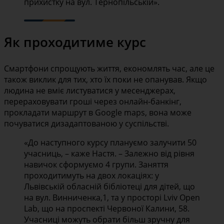
прихистку на вул. Тернопільській».
Як проходитиме курс
Смартфони спрощують життя, економлять час, але це
також виклик для тих, хто їх поки не опанував. Якщо
людина не вміє листуватися у месенджерах,
перераховувати гроші через онлайн-банкінг,
прокладати маршрут в Google maps, вона може
почуватися дизадаптованою у суспільстві.
«До наступного курсу плануємо залучити 50
учасниць, – каже Настя. – Залежно від рівня
навичок сформуємо 4 групи. Заняття
проходитимуть на двох локаціях: у
Львівській обласній бібліотеці для дітей, що
на вул. Винниченка,1, та у просторі Lviv Open
Lab, що на проспекті Червоної Калини, 58.
Учасниці можуть обрати більш зручну для