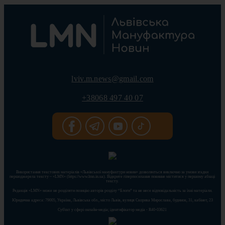
lviv.m.news@gmail.com
+38068 497 40 07
Використання текстових матеріалів «Львівської мануфактури новин» дозволяється виключно за умови згадки
першоджерела тексту – «LMN» (https://www.lmn.in.ua). Відкрите гіперпосилання повинне міститися у першому абзаці
тексту.
Редакція «LMN» може не розділяти позицію авторів розділу “Блоги” та не несе відповідальність за їхні матеріали.
Юридична адреса: 79005, Україна, Львівська обл., місто Львів, вулиця Скорика Мирослава, будинок, 31, кабінет, 23
Cуб'єкт у сфері онлайн-медіа; ідентифікатор медіа - R40-03621