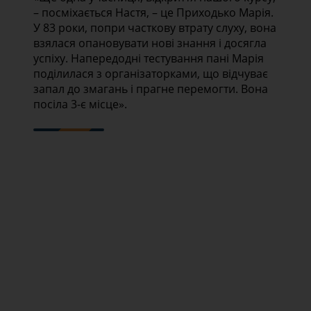
– посміхається Настя, – це Приходько Марія.
У 83 роки, попри часткову втрату слуху, вона
взялася опановувати нові знання і досягла
успіху. Напередодні тестування пані Марія
поділилася з організаторками, що відчуває
запал до змагань і прагне перемогти. Вона
посіла 3-є місце».