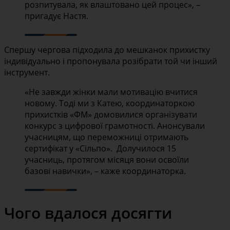
розпитувала, як влаштовано цей процес», –
пригадує Настя.
Спершу чергова підходила до мешканок прихистку
індивідуально і пропонувала розібрати той чи інший
інструмент.
«Не завжди жінки мали мотивацію вчитися
новому. Тоді ми з Катею, координаторкою
прихистків «ФМ» домовилися організувати
конкурс з цифрової грамотності. Анонсували
учасницям, що переможниці отримають
сертифікат у «Сільпо». Долучилося 15
учасниць, протягом місяця вони освоїли
базові навички», – каже координаторка.
Чого вдалося досягти