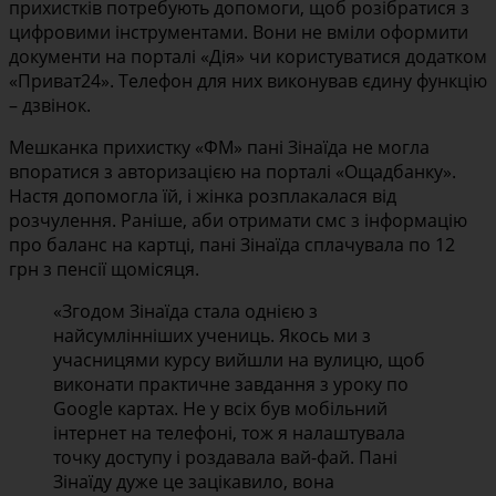
прихистків потребують допомоги, щоб розібратися з
цифровими інструментами. Вони не вміли оформити
документи на порталі «Дія» чи користуватися додатком
«Приват24». Телефон для них виконував єдину функцію
– дзвінок.
Мешканка прихистку «ФМ» пані Зінаїда не могла
впоратися з авторизацією на порталі «Ощадбанку».
Настя допомогла їй, і жінка розплакалася від
розчулення. Раніше, аби отримати смс з інформацію
про баланс на картці, пані Зінаїда сплачувала по 12
грн з пенсії щомісяця.
«Згодом Зінаїда стала однією з
найсумлінніших учениць. Якось ми з
учасницями курсу вийшли на вулицю, щоб
виконати практичне завдання з уроку по
Google картах. Не у всіх був мобільний
інтернет на телефоні, тож я налаштувала
точку доступу і роздавала вай-фай. Пані
Зінаїду дуже це зацікавило, вона