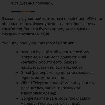
відвідування локацію».
З кожною групою займатиметься працівниця «ФМ» та/
або волонтерка. Фокус уроків – на телефоні, а не на
комп’ютері. Заняття будуть проводитися двічі на
тиждень протягом місяця.
Учасниці опанують такі
теми і навички
:
основні функції мобільного телефону
(зокрема, навчимося додавати нові
контакти, робити фото, базово
налаштовувати телефон під себе);
Gmail (розберемо, де дізнатись свою ел.
адресу, як змінити пароль);
Viber і Telegram (опануємо листування у
месенжерах, запис голосових та
відеоповідомлень);
Google Карти (навчимось прокладати
маршрут і пересуватися за ним);