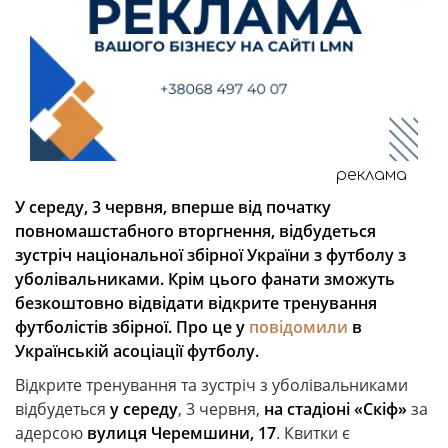
реклама
У середу, 3 червня, вперше від початку
повномашстабного вторгнення, відбудеться
зустріч національної збірної України з футболу з
уболівальниками. Крім цього фанати зможуть
безкоштовно відвідати відкрите тренування
футболістів збірної. Про це у
повідомили
в
Українській асоціації футболу.
Відкрите тренування та зустріч з уболівальниками
відбудеться
у середу
, 3 червня,
на стадіоні «Скіф»
за
адерсою
вулиця Черемшини, 17
. Квитки є