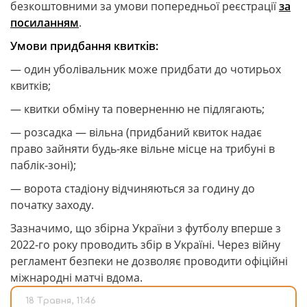
безкоштовними за умови попередньої реєстрації
за
посиланням
.
Умови придбання квитків:
— один уболівальник може придбати до чотирьох
квитків;
— квитки обміну та поверненню не підлягають;
— розсадка — вільна (придбаний квиток надає
право зайняти будь-яке вільне місце на трибуні в
паблік-зоні);
— ворота стадіону відчиняються за годину до
початку заходу.
Зазначимо, що збірна України з футболу вперше з
2022-го року проводить збір в Україні. Через війну
регламент безпеки не дозволяє проводити офіційні
міжнародні матчі вдома.
18 Травня, 11:46