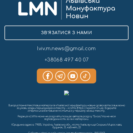
ЗВ’ЯЗАТИСЯ З НАМИ
lviv.m.news@gmail.com
+38068 497 40 07
Використання текстових матеріалів «Львівської мануфактури новин» дозволяється виключно
за умови згадки першоджерела тексту – «LMN» (https://www.lmn.in.ua). Відкрите
гіперпосилання повинне міститися у першому абзаці тексту.
Редакція «LMN» може не розділяти позицію авторів розділу “Блоги” та не несе
відповідальність за їхні матеріали.
Юридична адреса: 79005, Україна, Львівська обл., місто Львів, вулиця Скорика Мирослава,
будинок, 31, кабінет, 23