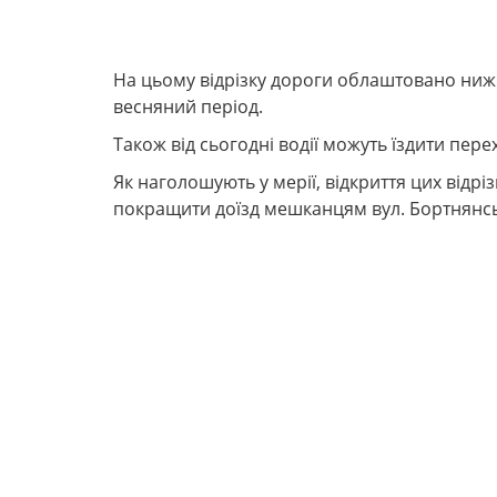
Про це розповіли у
Львівській міській раді.
Наразі відкрили лише праву смугу, а ліву ст
На цьому відрізку дороги облаштовано нижн
весняний період.
Також від сьогодні водії можуть їздити пер
Як наголошують у мерії, відкриття цих відр
покращити доїзд мешканцям вул. Бортнянсь