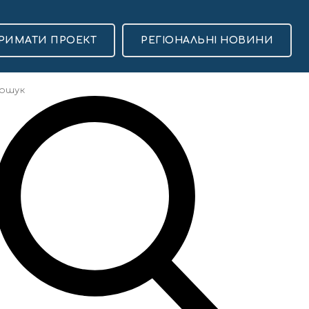
РИМАТИ ПРОЕКТ
РЕГІОНАЛЬНІ НОВИНИ
Популярні
13 Липня, 10:23
Стало відомо про
смерть священника
УГКЦ отця Володимира
Чабана
7698
ченка –
ама
17 Липня, 20:00
“Чергова
маріонетка” чи “надія