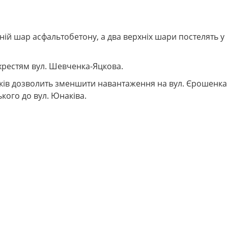
орону відкриють через два тижні.
ій шар асфальтобетону, а два верхніх шари постелять у
ехрестям вул. Шевченка-Яцкова.
ізків дозволить зменшити навантаження на вул. Єрошенка 
кого до вул. Юнаківа.