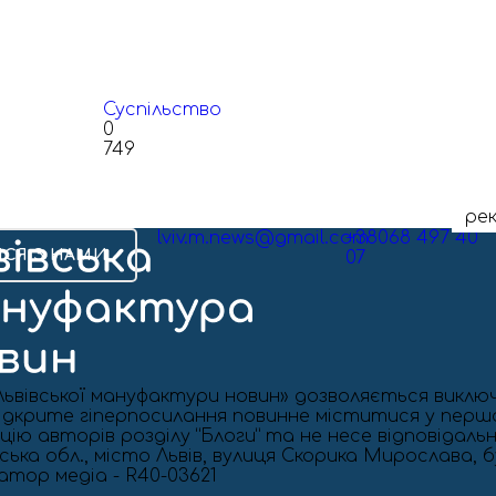
Суспільство
0
749
ре
lviv.m.news@gmail.com
+38068 497 40
ИСЯ З НАМИ
07
ьвівської мануфактури новин» дозволяється виклю
. Відкрите гіперпосилання повинне міститися у пер
ію авторів розділу “Блоги” та не несе відповідальн
ька обл., місто Львів, вулиця Скорика Мирослава, бу
катор медіа - R40-03621