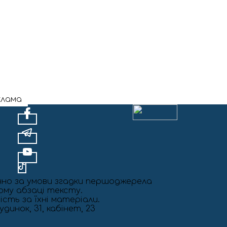
клама
чно за умови згадки першоджерела
шому абзаці тексту.
ість за їхні матеріали.
динок, 31, кабінет, 23