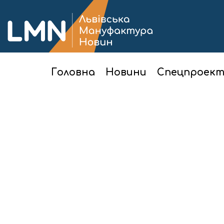
Головна
Новини
Спецпроек
Головна
Новини
Суспільство
У Львові відкрили частину вулиці Шевче
21 Лютого, 19:22
У Львові відкр
Шевченка
Сьогодні, 21 лютого, у Львові для проїзду 
від вул. Яцкова до вул. Бортнянського.