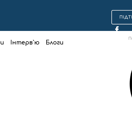
ПІДТ
ти
Інтерв`ю
Блоги
нка
или частину вулиці
приватного транспорту відкрили ще одну ділянку вул. Шев
рекл