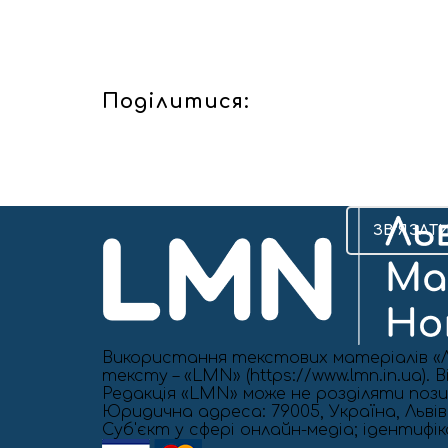
Поділитися:
ЗВ’ЯЗАТ
Використання текстових матеріалів «Л
тексту – «LMN» (https://www.lmn.in.ua)
Редакція «LMN» може не розділяти позиц
Юридична адреса: 79005, Україна, Львівс
Cуб'єкт у сфері онлайн-медіа; ідентифі