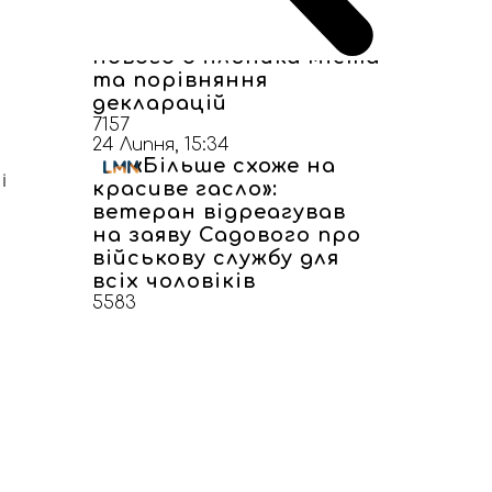
без взяток”: як у
Самборі реагують на
нового очільника міста
та порівняння
декларацій
7157
24 Липня, 15:34
«Більше схоже на
і
красиве гасло»:
ветеран відреагував
на заяву Садового про
військову службу для
всіх чоловіків
5583