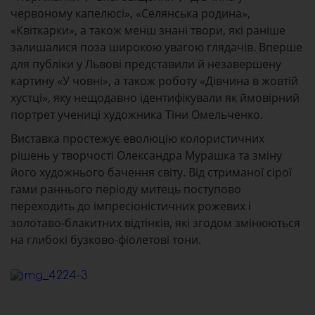
червоному капелюсі», «Селянська родина»,
«Квіткарки», а також менш знані твори, які раніше
залишалися поза широкою увагою глядачів. Вперше
для публіки у Львові представили й незавершену
картину «У човні», а також роботу «Дівчина в жовтій
хустці», яку нещодавно ідентифікували як ймовірний
портрет учениці художника Тіни Омельченко.
Виставка простежує еволюцію колористичних
рішень у творчості Олександра Мурашка та зміну
його художнього бачення світу. Від стриманої сірої
гами раннього періоду митець поступово
переходить до імпресіоністичних рожевих і
золотаво-блакитних відтінків, які згодом змінюються
на глибокі бузково-фіолетові тони.