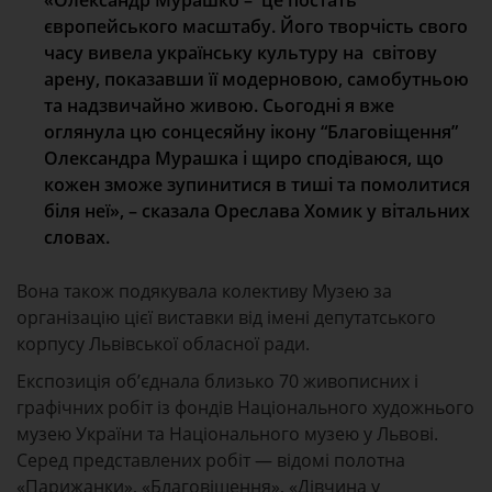
європейського масштабу. Його творчість свого
часу вивела українську культуру на
світову
арену, показавши її модерновою, самобутньою
та надзвичайно живою. Сьогодні я вже
оглянула цю сонцесяйну ікону “Благовіщення”
Олександра Мурашка і щиро сподіваюся, що
кожен зможе зупинитися в тиші та помолитися
біля неї», – сказала Ореслава Хомик у вітальних
словах.
Вона також подякувала колективу Музею за
організацію цієї виставки від імені депутатського
корпусу Львівської обласної ради.
Експозиція об’єднала близько 70 живописних і
графічних робіт із фондів Національного художнього
музею України та Національного музею у Львові.
Серед представлених робіт — відомі полотна
«Парижанки», «Благовіщення», «Дівчина у