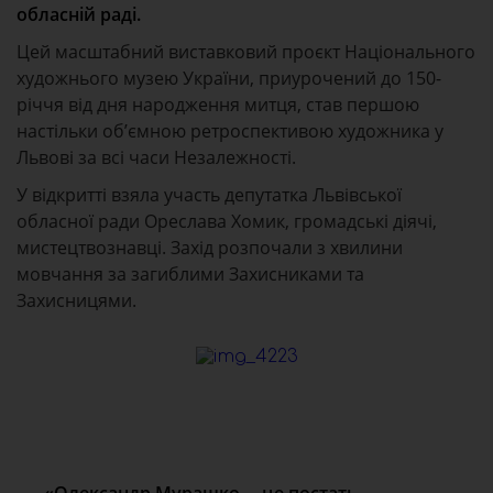
обласній раді.
Цей масштабний виставковий проєкт Національного
художнього музею України, приурочений до 150-
річчя від дня народження митця, став першою
настільки об’ємною ретроспективою художника у
Львові за всі часи Незалежності.
У відкритті взяла участь депутатка Львівської
обласної ради Ореслава Хомик, громадські діячі,
мистецтвознавці. Захід розпочали з хвилини
мовчання за загиблими Захисниками та
Захисницями.
«Олександр Мурашко –
це постать