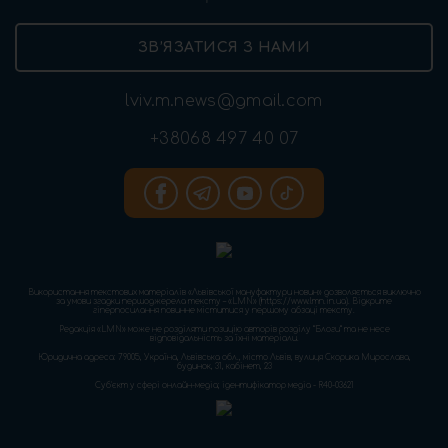
ЗВ’ЯЗАТИСЯ З НАМИ
lviv.m.news@gmail.com
+38068 497 40 07
Використання текстових матеріалів «Львівської мануфактури новин» дозволяється виключно
за умови згадки першоджерела тексту – «LMN» (https://www.lmn.in.ua). Відкрите
гіперпосилання повинне міститися у першому абзаці тексту.
Редакція «LMN» може не розділяти позицію авторів розділу “Блоги” та не несе
відповідальність за їхні матеріали.
Юридична адреса: 79005, Україна, Львівська обл., місто Львів, вулиця Скорика Мирослава,
будинок, 31, кабінет, 23
Cуб'єкт у сфері онлайн-медіа; ідентифікатор медіа - R40-03621