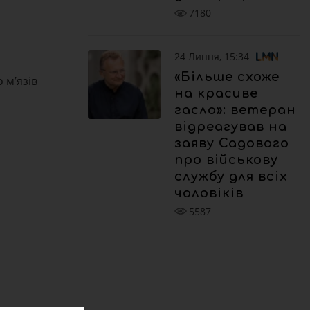
7180
24 Липня, 15:34
«Більше схоже
 м’язів
на красиве
гасло»: ветеран
відреагував на
заяву Садового
про військову
службу для всіх
чоловіків
5587