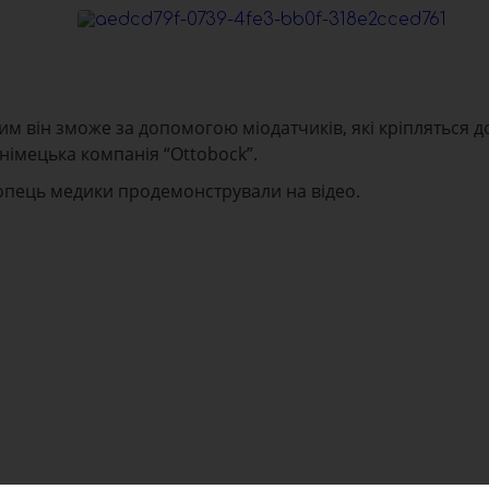
 він зможе за допомогою міодатчиків, які кріпляться до
 німецька компанія “Ottobock”.
хлопець медики продемонстрували на відео.