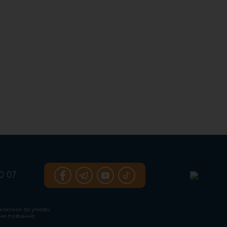
0 07
ключно за умови
ння повинне