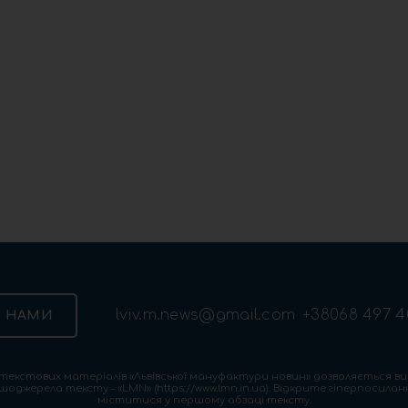
lviv.m.news@gmail.com
+38068 497 4
З НАМИ
екстових матеріалів «Львівської мануфактури новин» дозволяється ви
шоджерела тексту – «LMN» (https://www.lmn.in.ua). Відкрите гіперпосила
міститися у першому абзаці тексту.