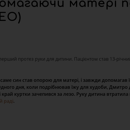
помагаючи матері п
ЕО)
перший протез руки для дитини. Пацієнтом став 13-річни
 саме син став опорою для матері, і завжди допомагав 
Одного дня, коли подрібнював їжу для худоби, Дмитро
 і край куртки зачепився за лезо. Руку дитина втратила
й раді
.