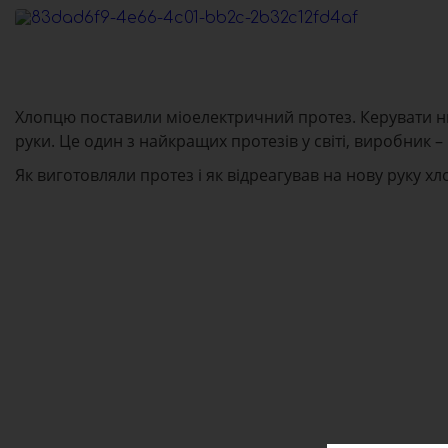
Хлопцю поставили міоелектричний протез. Керувати ним
руки. Це один з найкращих протезів у світі, виробник –
Як виготовляли протез і як відреагував на нову руку 