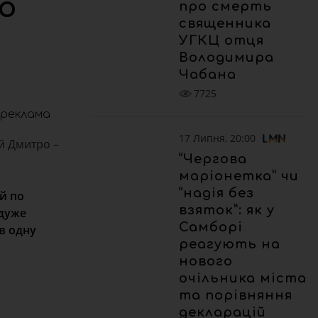
о
про смерть
священника
УГКЦ отця
Володимира
Чабана
7725
реклама
17 Липня, 20:00
й Дмитро –
“Чергова
маріонетка” чи
“надія без
їй по
взяток”: як у
 дуже
Самборі
 в одну
реагують на
нового
очільника міста
та порівняння
декларацій