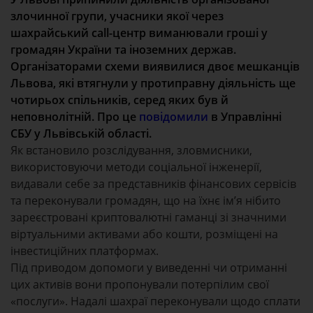
злочинної групи, учасники якої через
шахрайський call-центр виманювали гроші у
громадян України та іноземних держав.
Організаторами схеми виявилися двоє мешканців
Львова, які втягнули у протиправну діяльність ще
чотирьох спільників, серед яких був й
неповнолітній. Про це
повідомили
в Управлінні
СБУ у Львівській області.
Як встановило розслідування, зловмисники,
використовуючи методи соціальної інженерії,
видавали себе за представників фінансових сервісів
та переконували громадян, що на їхнє ім’я нібито
зареєстровані криптовалютні гаманці зі значними
віртуальними активами або кошти, розміщені на
інвестиційних платформах.
Під приводом допомоги у виведенні чи отриманні
цих активів вони пропонували потерпілим свої
«послуги». Надалі шахраї переконували щодо сплати