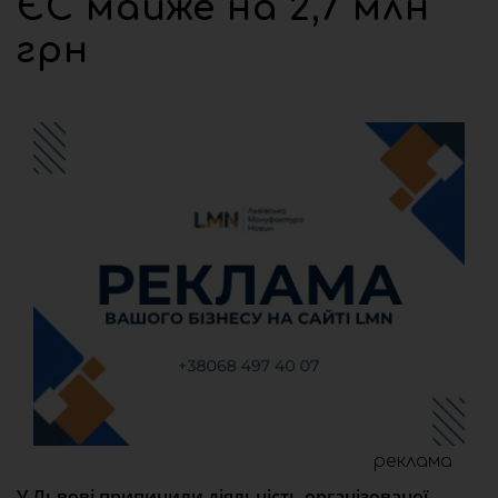
ЄС майже на 2,7 млн
грн
реклама
У Львові припинили діяльність організованої