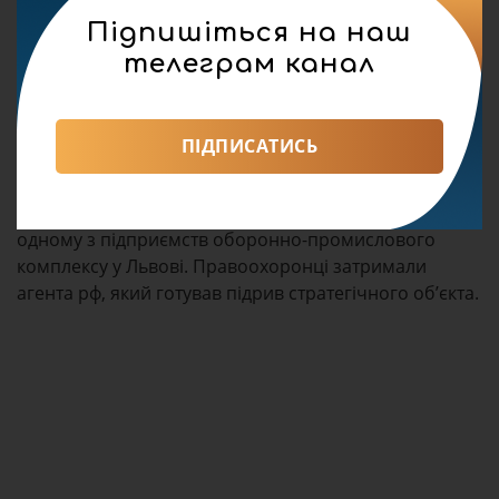
арешту. Триває слідство для встановлення інших
потерпілих та всіх обставин злочину і причетних до
Підпишіться на наш
злочинної схеми осіб.
телеграм канал
03 Липня, 12:29
СБУ затримала агента рф, який намагався
здійснити диверсію на оборонному
ПІДПИСАТИСЬ
підприємстві Львова
Нагадаємо
, Служба безпеки України запобігла
спробі російських спецслужб здійснити диверсію на
одному з підприємств оборонно-промислового
комплексу у Львові. Правоохоронці затримали
агента рф, який готував підрив стратегічного об’єкта.