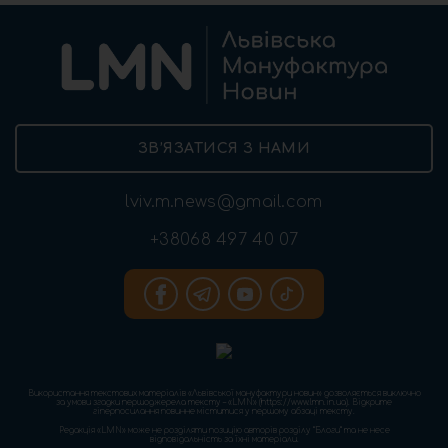
ЗВ’ЯЗАТИСЯ З НАМИ
lviv.m.news@gmail.com
+38068 497 40 07
Використання текстових матеріалів «Львівської мануфактури новин» дозволяється виключно
за умови згадки першоджерела тексту – «LMN» (https://www.lmn.in.ua). Відкрите
гіперпосилання повинне міститися у першому абзаці тексту.
Редакція «LMN» може не розділяти позицію авторів розділу “Блоги” та не несе
відповідальність за їхні матеріали.