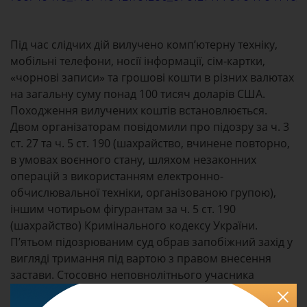
Під час слідчих дій вилучено комп’ютерну техніку,
мобільні телефони, носії інформації, сім-картки,
«чорнові записи» та грошові кошти в різних валютах
на загальну суму понад 100 тисяч доларів США.
Походження вилучених коштів встановлюється.
Двом організаторам повідомили про підозру за ч. 3
ст. 27 та ч. 5 ст. 190 (шахрайство, вчинене повторно,
в умовах воєнного стану, шляхом незаконних
операцій з використанням електронно-
обчислювальної техніки, організованою групою),
іншим чотирьом фігурантам за ч. 5 ст. 190
(шахрайство) Кримінального кодексу України.
П’ятьом підозрюваним суд обрав запобіжний захід у
вигляді тримання під вартою з правом внесення
застави. Стосовно неповнолітнього учасника
застосовано запобіжний захід у вигляді домашнього