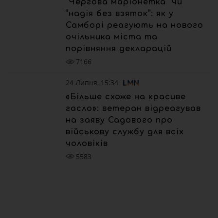
“Чергова маріонетка” чи
“надія без взяток”: як у
Самборі реагують на нового
очільника міста та
порівняння декларацій
7166
24 Липня, 15:34
«Більше схоже на красиве
гасло»: ветеран відреагував
на заяву Садового про
військову службу для всіх
чоловіків
5583