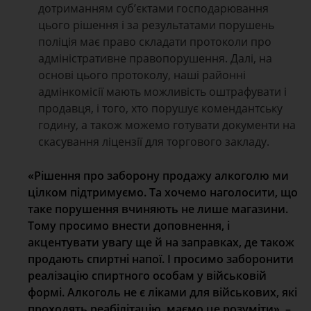
дотриманням суб’єктами господарювання
цього рішення і за результатами порушень
поліція має право складати протоколи про
адміністративне правопорушення. Далі, на
основі цього протоколу, наші районні
адмінкомісії мають можливість оштрафувати і
продавця, і того, хто порушує комендантську
годину, а також можемо готувати документи на
скасування ліцензії для торгового закладу.
«Рішення про заборону продажу алкоголю ми
цілком підтримуємо. Та хочемо наголосити, що
таке порушення вчиняють не лише магазини.
Тому просимо внести доповнення, і
акцентувати увагу ще й на заправках, де також
продають спиртні напої. І просимо заборонити
реалізацію спиртного особам у військовій
формі. Алкоголь не є ліками для військових, які
проходять реабілітацію, маємо це розуміти», –