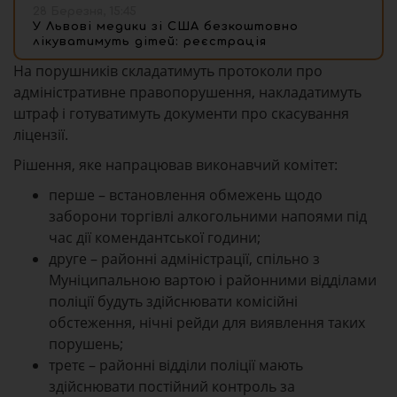
28 Березня, 15:45
У Львові медики зі США безкоштовно
лікуватимуть дітей: реєстрація
На порушників складатимуть протоколи про
адміністративне правопорушення, накладатимуть
штраф і готуватимуть документи про скасування
ліцензії.
Рішення, яке напрацював виконавчий комітет:
перше
– встановлення обмежень щодо
заборони торгівлі алкогольними напоями під
час дії комендантської години;
друге
– районні адміністрації, спільно з
Муніципальною вартою і районними відділами
поліції будуть здійснювати комісійні
обстеження, нічні рейди для виявлення таких
порушень;
третє
– районні відділи поліції мають
здійснювати постійний контроль за