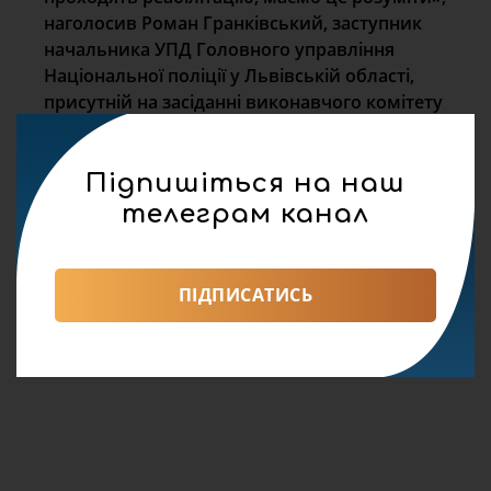
наголосив Роман Гранківський, заступник
начальника УПД Головного управління
Національної поліції у Львівській області,
присутній на засіданні виконавчого комітету
ЛМР.
Підпишіться на наш
28 Березня, 14:39
телеграм канал
В Краківці митники зупинили вантажівку з
контрабандним дубом на суму близько
мільйона гривень
ПІДПИСАТИСЬ