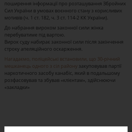
поширення інформації про розташування Збройних
Сил України в умовах воєнного стану з корисливих
мотивів (ч. 1 ст. 182, ч. 3 ст. 114-2 КК України).
До набрання вироком законної сили жінка
перебуватиме під вартою.
Вирок суду набирає законної сили після закінчення
строку апеляційного оскарження.
Нагадаємо, поліцейські встановили, що 30-річний
мешканець одного з сіл району
закуповував партії
наркотичного засобу канабіс, який в подальшому
розфасовував та збував «клієнтам», здійснюючи
«закладки»