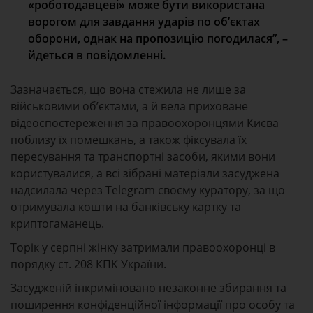
«роботодавцеві» може бути використана
ворогом для завдання ударів по об’єктах
оборони, однак на пропозицію погодилася”, –
йдеться в повідомленні.
Зазначається, що вона стежила не лише за
військовими об’єктами, а й вела приховане
відеоспостереження за правоохоронцями Києва
поблизу їх помешкань, а також фіксувала їх
пересування та транспортні засоби, якими вони
користувалися, а всі зібрані матеріали засуджена
надсилала через Telegram своєму куратору, за що
отримувала кошти на банківську картку та
криптогаманець.
Торік у серпні жінку затримали правоохоронці в
порядку ст. 208 КПК України.
Засудженій інкриміновано незаконне збирання та
поширення конфіденційної інформації про особу та