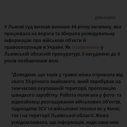
реклама
У Львові суд визнав винною 44-річну іноземку, яка
працювала на ворога та збирала розвідувальну
інформацію про військові об’єкти й
правоохоронців в Україні. Як
повідомили
у
Львівській обласній прокуратурі, її засуджено до 6
років позбавлення волі.
“Доведено, що торік у травні жінка отримала від
свого 33-річного знайомого, який перебував на
тимчасово окупованій території, пропозицію
швидкого заробітку.
Робота полягала у фото- та
відеозйомці розташування військових об’єктів,
підрозділів ЗСУ та військової техніки як у Києві,
так і на території Львівської області.
Жінка
усвідомлювала, що інформація, надіслана нею