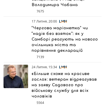
Володимира Чабана
7675
17 Липня, 20:00
“Чергова маріонетка” чи
“надія без взяток”: як у
Самборі реагують на нового
очільника міста та
порівняння декларацій
7139
24 Липня, 15:34
«Більше схоже на красиве
гасло»: ветеран відреагував
на заяву Садового про
військову службу для всіх
чоловіків
5564