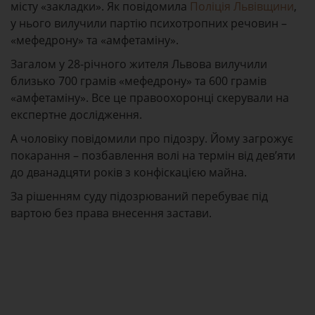
місту «закладки». Як повідомила
Поліція Львівщини
,
у нього вилучили партію психотропних речовин –
«мефедрону» та «амфетаміну».
Загалом у 28-річного жителя Львова вилучили
близько 700 грамів «мефедрону» та 600 грамів
«амфетаміну». Все це правоохоронці скерували на
експертне дослідження.
А чоловіку повідомили про підозру. Йому загрожує
покарання – позбавлення волі на термін від дев’яти
до дванадцяти років з конфіскацією майна.
За рішенням суду підозрюваний перебуває під
вартою без права внесення застави.