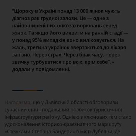
“Щороку в Україні понад 13 000 жінок чують
діагноз рак грудної залози. Це — одне з
найпоширеніших онкозахворювань серед
жінок. Та якщо його виявити на ранній стадії —
у понад 95% випадків воно виліковується. На
жаль, третина українок звертаються до лікаря
запізно. Через страх. Через брак часу. Через
звичку турбуватися про всіх, крім себе”, –
додали у повідомленні.
⠀
Нагадаємо
, що у Львівській області обговорили
сучасний стан і подальший розвиток туристичної
інфраструктури регіону. Однією з ключових тем стало
удосконалення історико-краєзнавчого маршруту
«Стежками Степана Бандери» в місті Дубляни, де