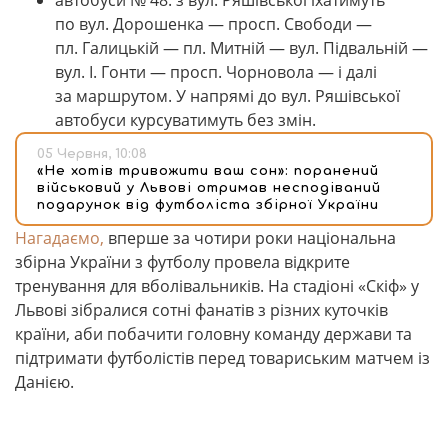
автобуси № 48: з вул. Ряшівської їхатимуть
по вул. Дорошенка — просп. Свободи —
пл. Галицькій — пл. Митній — вул. Підвальній —
вул. І. Гонти — просп. Чорновола — і далі
за маршрутом. У напрямі до вул. Ряшівської
автобуси курсуватимуть без змін.
05 Червня, 10:08
«Не хотів тривожити ваш сон»: поранений
військовий у Львові отримав несподіваний
подарунок від футболіста збірної України
Нагадаємо,
вперше за чотири роки національна
збірна України з футболу провела відкрите
тренування для вболівальників. На стадіоні «Скіф» у
Львові зібралися сотні фанатів з різних куточків
країни, аби побачити головну команду держави та
підтримати футболістів перед товариським матчем із
Данією.