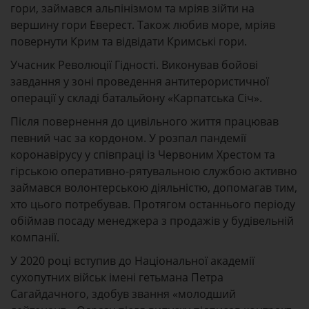
гори, займався альпінізмом та мріяв зійти на
вершину гори Еверест. Також любив море, мріяв
повернути Крим та відвідати Кримські гори.
Учасник Революції Гідності. Виконував бойові
завдання у зоні проведення антитерористичної
операції у складі батальйону «Карпатська Січ».
Після повернення до цивільного життя працював
певний час за кордоном. У розпал пандемії
коронавірусу у співпраці із Червоним Хрестом та
гірською оперативно-рятувальною службою активно
займався волонтерською діяльністю, допомагав тим,
хто цього потребував. Протягом останнього періоду
обіймав посаду менеджера з продажів у будівельній
компанії.
У 2020 році вступив до Національної академії
сухопутних військ імені гетьмана Петра
Сагайдачного, здобув звання «молодший