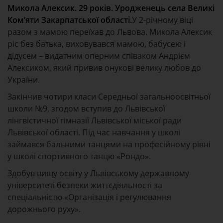
Микола Алексик. 29 років. Уродженець села Великі
Ком’яти Закарпатської області.
У 2-річному віці
разом з мамою переїхав до Львова. Микола Алексик
ріс без батька, виховувався мамою, бабусею і
дідусем – видатним оперним співаком Андрієм
Алексиком, який привив онукові велику любов до
України.
Закінчив чотири класи Середньої загальноосвітньої
школи №9, згодом вступив до Львівської
лінгвістичної гімназії Львівської міської ради
Львівської області. Під час навчання у школі
займався бальними танцями на професійному рівні
у школі спортивного танцю «Рондо».
Здобув вищу освіту у Львівському державному
університеті безпеки життєдіяльності за
спеціальністю «Організація і регулювання
дорожнього руху».