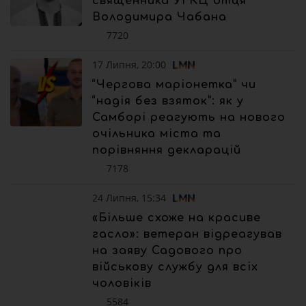
священника УГКЦ отця
Володимира Чабана
7720
17 Липня, 20:00
“Чергова маріонетка” чи
“надія без взяток”: як у
Самборі реагують на нового
очільника міста та
порівняння декларацій
7178
24 Липня, 15:34
«Більше схоже на красиве
гасло»: ветеран відреагував
на заяву Садового про
військову службу для всіх
чоловіків
5584