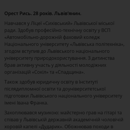
Орест Рись. 28 років. Львів’янин.
Навчався у Ліцеї «Сихівський» Львівської міської
ради. Здобув професійно-технічну освіту у ВСП
«Автомобільно-дорожній фаховий коледж
Національного університету «Львівська політехніка»,
згодом вступив до Львівського національного
університету природокористування. З дитинства
брав активну участь у діяльності молодіжних
організацій «Сокіл» та «Спадщина».
Також здобув юридичну освіту в Інституті
післядипломної освіти та доуніверситетської
підготовки Львівського національного університету
імені Івана Франка.
Захоплювався музикою: майстерно грав на гітарі та
співав у Львівській державній академічній чоловічій
хоровій капелі «Дударик». Обожнював походи в