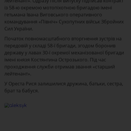
лейтенант». Одразу після випуску підписав контракт
із 58-ю окремою мотопіхотною бригадою імені
гетьмана Івана Виговського оперативного
командування «Північ» Сухопутних військ Збройних
Сил України.
Початок повномасштабного вторгнення зустрів на
передовій у складі 58-ї бригади, згодом боронив
державу у лавах 30-ї окремої механізованої бригади
імені князя Костянтина Острозького. Під час
проходження служби отримав звання «старший
лейтенант».
У Ореста Рися залишилися дружина, батьки, сестра,
брат та бабуся.