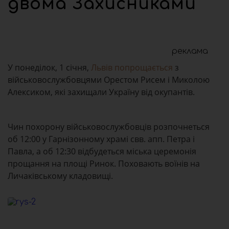
двома Захисниками
реклама
У понеділок, 1 січня,
Львів попрощається
з
військовослужбовцями Орестом Рисем і Миколою
Алексиком, які захищали Україну від окупантів.
Чин похорону військовослужбовців розпочнеться
об 12:00 у Гарнізонному храмі свв. апп. Петра і
Павла, а об 12:30 відбудеться міська церемонія
прощання на площі Ринок. Поховають воїнів на
Личаківському кладовищі.