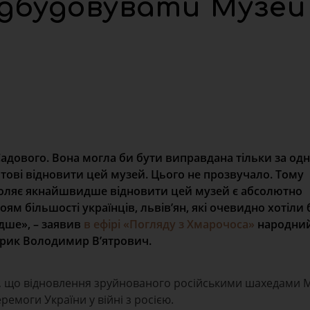
ідбудовувати Музей
адового. Вона могла би бути виправдана тільки за одн
отові відновити цей музей. Цього не прозвучало. Тому
зволяє якнайшвидше відновити цей музей є абсолютно
оям більшості українців, львів’ян, які очевидно хотіли
дше», – заявив
в ефірі «Погляду з Хмарочоса»
народний
торик Володимир В’ятрович.
, що відновлення зруйнованого російськими шахедами 
емоги України у війні з росією.