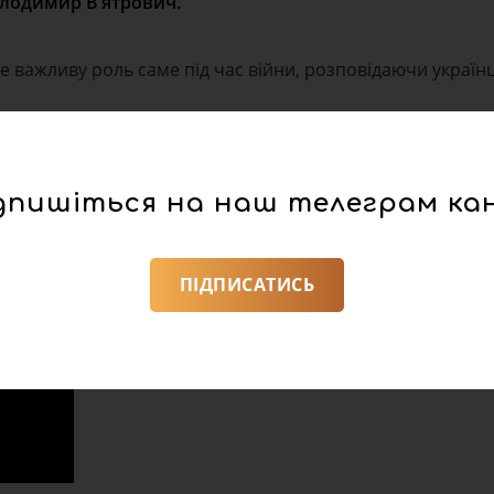
Володимир В’ятрович.
 важливу роль саме під час війни, розповідаючи україн
узей Романа Шухевича – дивіться у випуску проєкту “Пог
дпишіться на наш телеграм ка
ПІДПИСАТИСЬ