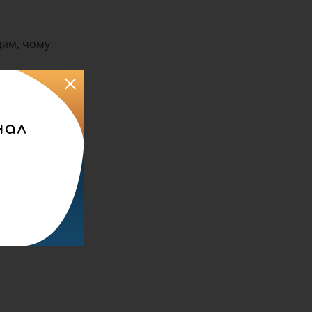
цям, чому
ляд з
нал