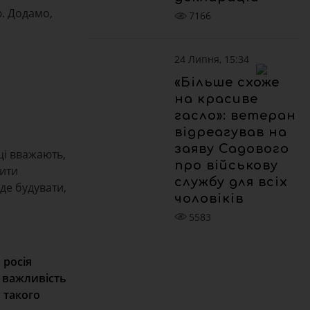
. Додамо,
7166
24 Липня, 15:34
«Більше схоже
на красиве
гасло»: ветеран
відреагував на
заяву Садового
ці вважають,
про військову
сити
службу для всіх
де будувати,
чоловіків
5583
 росія
 важливість
 такого