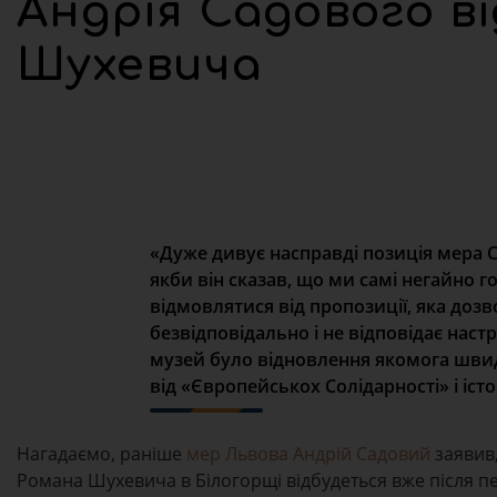
Андрія Садового в
Шухевича
«Дуже дивує насправді позиція мера С
якби він сказав, що ми самі негайно г
відмовлятися від пропозиції, яка до
безвідповідально і не відповідає настр
музей було відновлення якомога шви
від «Європейськох Солідарності» і іс
Нагадаємо, раніше
мер Львова Андрій Садовий
заявив
Романа Шухевича в Білогорщі відбудеться вже після пер