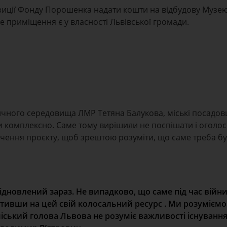
зиції Фонду Порошенка надати кошти на відбудову Музею
ме приміщення є у власності Львівської громади.
чного середовища ЛМР Тетяна Балукова, міські посадов
ти комплексно. Саме тому вирішили не поспішати і оголо
чення проєкту, щоб зрештою розуміти, що саме треба бу
ідновлений зараз. Не випадково, що саме під час війни
ативши на цей свій колосальний ресурс . Ми розуміємо
міський голова Львова не розуміє важливості існування