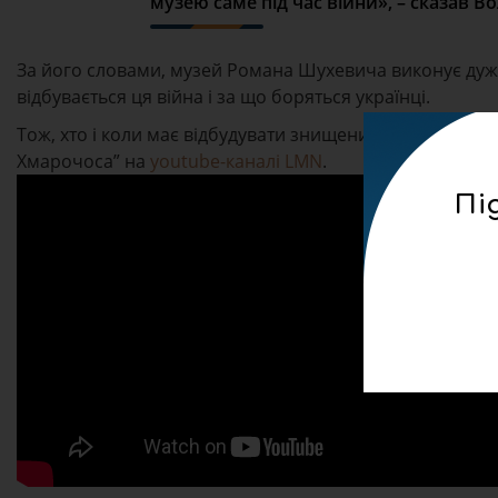
музею саме під час війни», – сказав 
За його словами, музей Романа Шухевича виконує дуже
відбувається ця війна і за що боряться українці.
Тож, хто і коли має відбудувати знищений росіянами М
Хмарочоса” на
youtube-каналі LMN
.
Пі