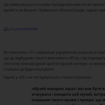
Ця заява міського голови прозвучала вже після пропо
музей є на балансі Львівської обласної ради, однак са
Як пояснила
LMN
керівниця управління охорони істори
що до відбудови такого важливого об’кту слід підходи
спочатку міжнародний архітектурний конкурс на визна
і скільки це буде коштувати.
Однак у «ЄС» не погоджується з такою позицією.
«Музей знищено зараз і він має бути в
атакувала і знищила цей музей, витр
існування такого музею і прикро, що 