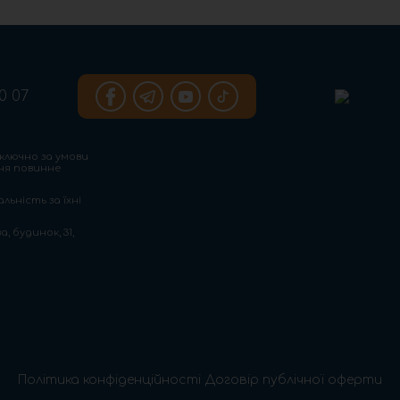
0 07
ключно за умови
ння повинне
льність за їхні
, будинок, 31,
Політика конфіденційності
Договір публічної оферти