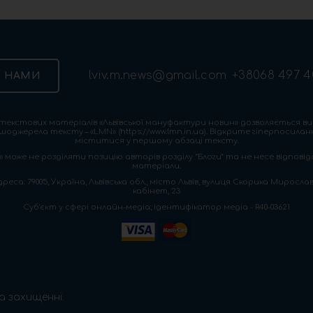
lviv.m.news@gmail.com
+38068 497 4
З НАМИ
екстових матеріалів «Львівської мануфактури новин» дозволяється ви
шоджерела тексту – «LMN» (https://www.lmn.in.ua). Відкрите гіперпосила
міститися у першому абзаці тексту.
 може не розділяти позицію авторів розділу “Блоги” та не несе відповіда
матеріали.
са: 79005, Україна, Львівська обл., місто Львів, вулиця Скорика Мирослава
кабінет, 23
Cуб'єкт у сфері онлайн-медіа; ідентифікатор медіа - R40-03621
а захищенні.