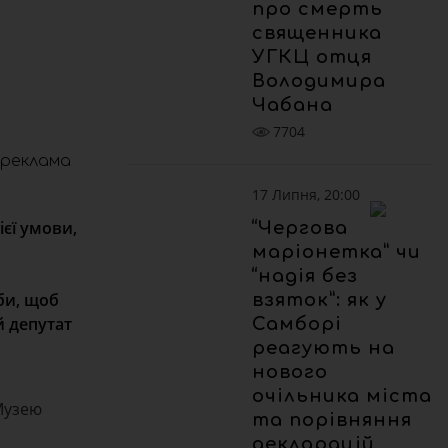
про смерть
священника
УГКЦ отця
Володимира
Чабана
7704
реклама
17 Липня, 20:00
ієї умови,
“Чергова
маріонетка” чи
“надія без
 би, щоб
взяток”: як у
 депутат
Самборі
реагують на
нового
очільника міста
Музею
та порівняння
декларацій