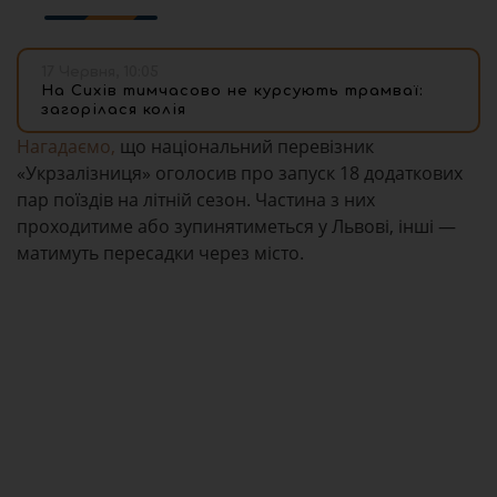
17 Червня, 10:05
На Сихів тимчасово не курсують трамваї:
загорілася колія
Нагадаємо,
що національний перевізник
«Укрзалізниця» оголосив про запуск 18 додаткових
пар поїздів на літній сезон. Частина з них
проходитиме або зупинятиметься у Львові, інші —
матимуть пересадки через місто.