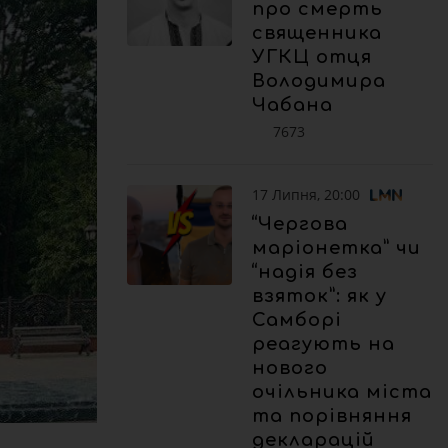
про смерть
священника
УГКЦ отця
Володимира
Чабана
7673
17 Липня, 20:00
“Чергова
маріонетка” чи
“надія без
взяток”: як у
Самборі
реагують на
нового
очільника міста
та порівняння
декларацій