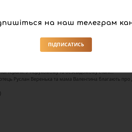
 щасливим, закоханим, мріяв про щасливу сім’ю, діток, 
дпишіться на наш телеграм ка
мінарії, яким керував; веселі зустрічі з друзями, які вс
оли машина, за кермом якої він був, потрапила в аварі
яці реанімації, сильний забій мозку, забиття правої л
ПІДПИСАТИСЬ
ція у легенях і складна операція шунтування головного
и у центрі.
ної терапії. У нерухомому та безсвідомому стані…
и отець Руслан Веренька та мама Валентина благають про 
)