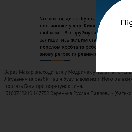
Усе життя, де він був таким веселим і
Пі
постановки у хорі Київської духовної се
любили… Все зруйнувалося у серпні, к
залишитись живим став мізерним. 2 міс
перелом хребта та ребер; згодом інфек
знову регрес та реанімація., – розповіл
Зараз Макар знаходиться у Модричах у палаті інтенсив
Лікування та реабілітація будуть довгими. Його батьк
просять Бога про порятунок сина.
5168742219 147752 Веренька Руслан Павлович (батько