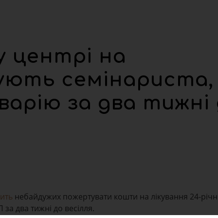
у центрі на
ують семінариста,
варію за два тижні
ить
небайдужих пожертувати кошти на лікування 24-річ
за два тижні до весілля.