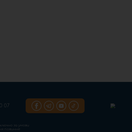
0 07
ключно за умови
ння повинне