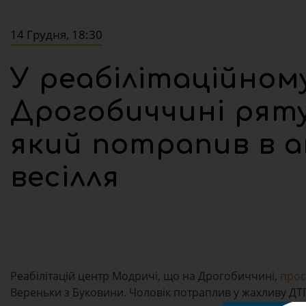
14 Грудня, 18:30
У реабілітаційном
Дрогобиччині рят
який потрапив в а
весілля
Реабілітацій центр Модричі, що на Дрогобиччині,
прос
Вереньки з Буковини. Чоловік потраплив у жахливу ДТП 