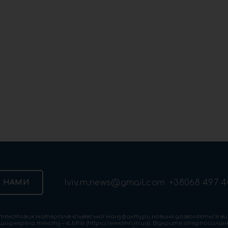
lviv.m.news@gmail.com
+38068 497 4
З НАМИ
екстових матеріалів «Львівської мануфактури новин» дозволяється ви
шоджерела тексту – «LMN» (https://www.lmn.in.ua). Відкрите гіперпосила