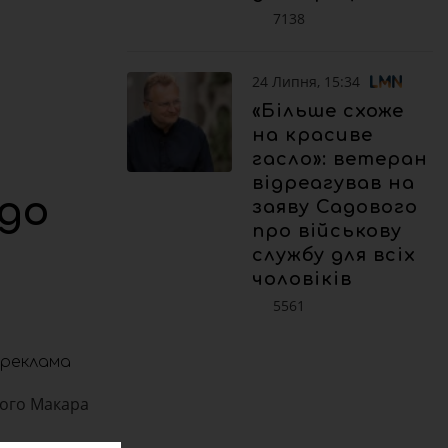
7138
24 Липня, 15:34
«Більше схоже
на красиве
гасло»: ветеран
відреагував на
 до
заяву Садового
про військову
службу для всіх
чоловіків
5561
реклама
ного Макара