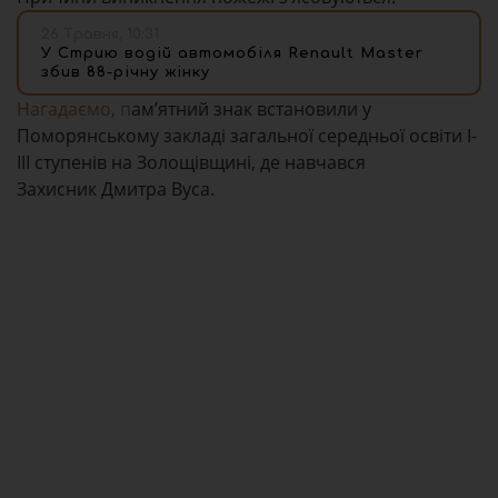
26 Травня, 10:31
У Стрию водій автомобіля Renault Master
збив 88-річну жінку
Нагадаємо, п
ам’ятний знак встановили у
Поморянському закладі загальної середньої освіти І-
ІІІ ступенів на Золощівщині, де навчався
Захисник
Дмитра Вуса.