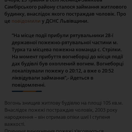
Самбірського району сталося займання житлового
будинку, внаслідок якого постраждав чоловік. Про
це
повідомили
у ДСНС Львівщини.
“На місце події прибули рятувальники 28-ї
державної пожежно-рятувальної частини м.
Турка та місцева пожежна команда с. Стрілки.
На момент прибуття вогнеборці до місця події
дах будівлі був охоплений вогнем. Вогнеборці
локалізували пожежу о 20:12, а вже о 20:52
ліквідували займання”,- йдеться в
повідомленні.
Вогонь знищив житлову будівлю на площі 105 кв.м.
Внаслідок пожежі постраждав чоловік, 2003 року
народження – він отримав опіки шиї І ступеня
важкості.
Причини виникнення пожежі з’ясовуються.