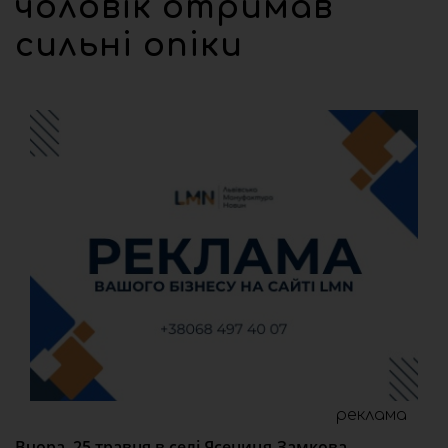
чоловік отримав
сильні опіки
реклама
Вчора, 25 травня в селі Ясениця-Замкова