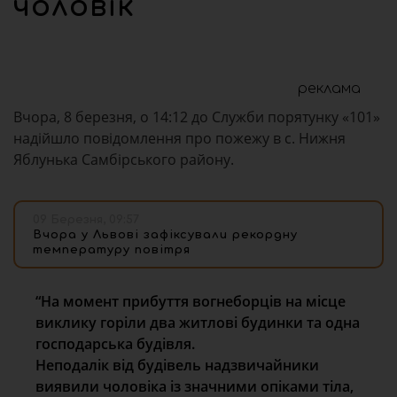
чоловік
реклама
Вчора, 8 березня, о 14:12 до Служби порятунку «101»
надійшло повідомлення про пожежу в с. Нижня
Яблунька Самбірського району.
09 Березня, 09:57
Вчора у Львові зафіксували рекордну
температуру повітря
“На момент прибуття вогнеборців на місце
виклику горіли два житлові будинки та одна
господарська будівля.
Неподалік від будівель надзвичайники
виявили чоловіка із значними опіками тіла,