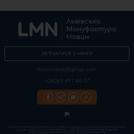
ЗВ’ЯЗАТИСЯ З НАМИ
lviv.m.news@gmail.com
+38068 497 40 07
Використання текстових матеріалів «Львівської мануфактури новин» дозволяється виключно
за умови згадки першоджерела тексту – «LMN» (https://www.lmn.in.ua). Відкрите
гіперпосилання повинне міститися у першому абзаці тексту.