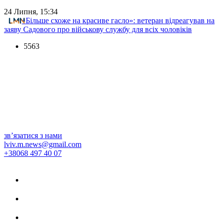
24 Липня, 15:34
«Більше схоже на красиве гасло»: ветеран відреагував на
заяву Садового про військову службу для всіх чоловіків
5563
зв’язатися з нами
lviv.m.news@gmail.com
+38068 497 40 07