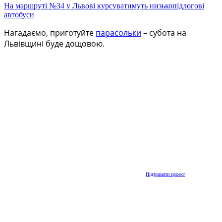
На маршруті №34 у Львові курсуватимуть низькопідлогові
автобуси
Нагадаємо, приготуйте
парасольки
– субота на
Львівщині буде дощовою.
Підтримати проект