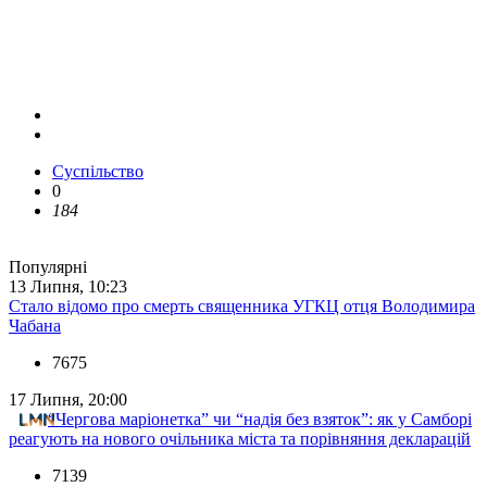
Суспільство
0
184
Популярні
13 Липня, 10:23
Стало відомо про смерть священника УГКЦ отця Володимира
Чабана
7675
17 Липня, 20:00
“Чергова маріонетка” чи “надія без взяток”: як у Самборі
реагують на нового очільника міста та порівняння декларацій
7139