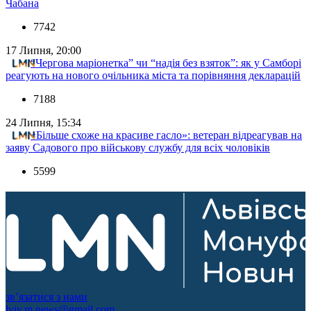
Чабана
7742
17 Липня, 20:00
“Чергова маріонетка” чи “надія без взяток”: як у Самборі
реагують на нового очільника міста та порівняння декларацій
7188
24 Липня, 15:34
«Більше схоже на красиве гасло»: ветеран відреагував на
заяву Садового про військову службу для всіх чоловіків
5599
зв’язатися з нами
lviv.m.news@gmail.com