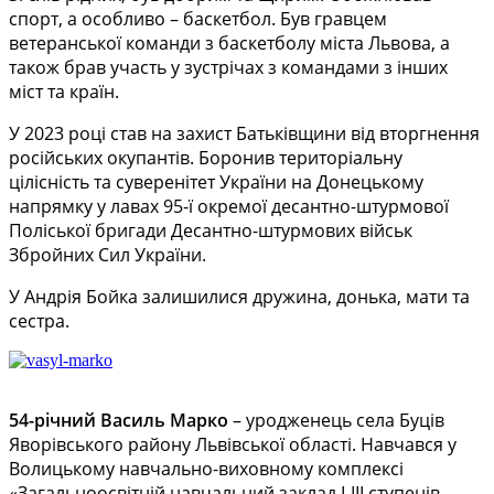
спорт, а особливо – баскетбол. Був гравцем
ветеранської команди з баскетболу міста Львова, а
також брав участь у зустрічах з командами з інших
міст та країн.
У 2023 році став на захист Батьківщини від вторгнення
російських окупантів. Боронив територіальну
цілісність та суверенітет України на Донецькому
напрямку у лавах 95-ї окремої десантно-штурмової
Поліської бригади Десантно-штурмових військ
Збройних Сил України.
У Андрія Бойка залишилися дружина, донька, мати та
сестра.
54-річний Василь Марко
– уродженець села Буців
Яворівського району Львівської області. Навчався у
Волицькому навчально-виховному комплексі
«Загальноосвітній навчальний заклад І-ІІІ ступенів –