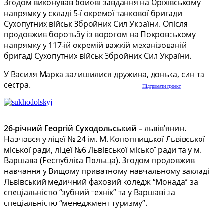
Згодом виконував бойові завдання на Оріхівському
напрямку у складі 5-ї окремої танкової бригади
Сухопутних військ Збройних Сил України. Опісля
продовжив боротьбу із ворогом на Покровському
напрямку у 117-ій окремій важкій механізованій
бригаді Сухопутних військ Збройних Сил України.
У Василя Марка залишилися дружина, донька, син та
сестра.
Підтримати проект
26-річний Георгій Суходольський –
львів’янин.
Навчався у ліцеї № 24 ім. М. Конопницької Львівської
міської ради, ліцеї №6 Львівської міської ради та у м.
Варшава (Республіка Польща). Згодом продовжив
навчання у Вищому приватному навчальному закладі
Львівський медичний фаховий коледж “Монада” за
спеціальністю “зубний технік” та у Варшаві за
спеціальністю “менеджмент туризму”.