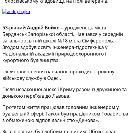
Голосківському кладовищі, на Полі ветеранів.
53-річний Андрій Бойко – у
родженець міста
Бердянськ Запорізької області. Навчався у середній
загальноосвітній школі №18 міста Сімферополь.
Згодом здобув освіту інженера-гідротехніка у
Національній академії природоохоронного і
курортного будівництва.
Після завершення навчання проходив строкову
військову службу в Одесі.
Після незаконної анексії Криму разом із дружиною та
донькою переїхав до Львова.
Протягом життя працював головним інженером у
будівельній сфері. Також був працівником Товариства
з обмеженою відповідальністю «Денова».
Зі слів рідних, був добрим та щирим. Обожнював