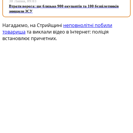
30 Липня, 09:03
Втрати ворога: ще близько 900 окупантів та 100 безпілотників
знищили ЗСУ
Нагадаємо, на Стрийщині
неповнолітні побили
товариша
та виклали відео в Інтернет: поліція
встановлює причетних.