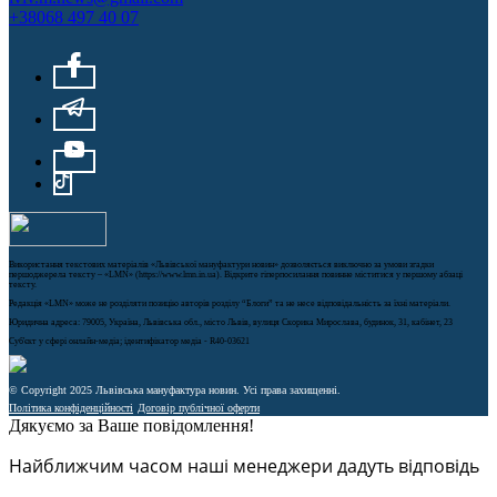
+38068 497 40 07
Використання текстових матеріалів «Львівської мануфактури новин» дозволяється виключно за умови згадки
першоджерела тексту – «LMN» (https://www.lmn.in.ua). Відкрите гіперпосилання повинне міститися у першому абзаці
тексту.
Редакція «LMN» може не розділяти позицію авторів розділу “Блоги” та не несе відповідальність за їхні матеріали.
Юридична адреса: 79005, Україна, Львівська обл., місто Львів, вулиця Скорика Мирослава, будинок, 31, кабінет, 23
Cуб'єкт у сфері онлайн-медіа; ідентифікатор медіа - R40-03621
© Copyright 2025 Львівська мануфактура новин. Усі права захищенні.
Політика конфіденційності
Договір публічної оферти
Дякуємо за Ваше повідомлення!
Найближчим часом наші менеджери дадуть відповідь