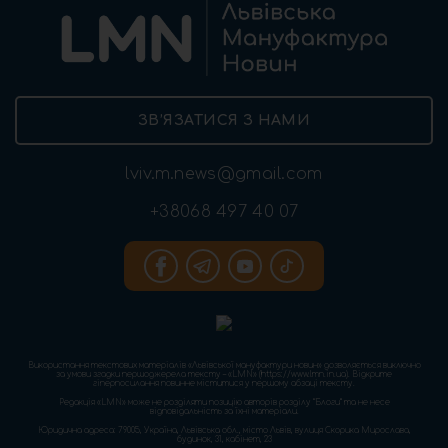
ЗВ’ЯЗАТИСЯ З НАМИ
lviv.m.news@gmail.com
+38068 497 40 07
Використання текстових матеріалів «Львівської мануфактури новин» дозволяється виключно
за умови згадки першоджерела тексту – «LMN» (https://www.lmn.in.ua). Відкрите
гіперпосилання повинне міститися у першому абзаці тексту.
Редакція «LMN» може не розділяти позицію авторів розділу “Блоги” та не несе
відповідальність за їхні матеріали.
Юридична адреса: 79005, Україна, Львівська обл., місто Львів, вулиця Скорика Мирослава,
будинок, 31, кабінет, 23