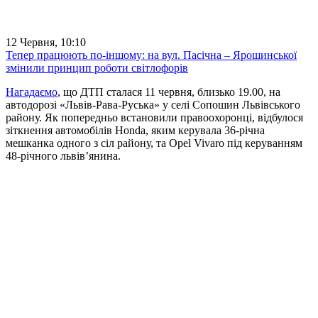
12 Червня, 10:10
Тепер працюють по-іншому: на вул. Пасічна – Ярошинської
змінили принцип роботи світлофорів
Нагадаємо
, що ДТП сталася 11 червня, близько 19.00, на
автодорозі «Львів-Рава-Руська» у селі Сопошин Львівського
району. Як попередньо встановили правоохоронці, відбулося
зіткнення автомобілів Honda, яким керувала 36-річна
мешканка одного з сіл району, та Opel Vivaro під керуванням
48-річного львів’янина.