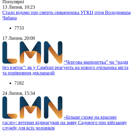
Популярні
13 Липня, 10:23
Стало відомо про смерть священника УГКЦ отця Володимира
Чабана
7733
17 Липня, 20:00
“Чергова маріонетка” чи “надія
без взяток”: як у Самборі реагують на нового очільника міста
та порівняння декларацій
7182
24 Липня, 15:34
«Більше схоже на красиве
гасло»: ветеран відреагував на заяву Садового про військову
службу для всіх чоловіків