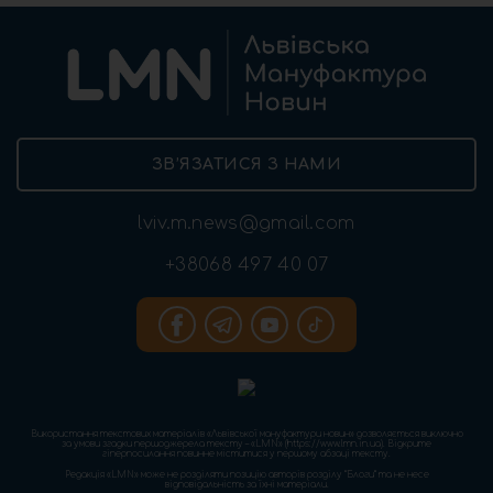
ЗВ’ЯЗАТИСЯ З НАМИ
lviv.m.news@gmail.com
+38068 497 40 07
Використання текстових матеріалів «Львівської мануфактури новин» дозволяється виключно
за умови згадки першоджерела тексту – «LMN» (https://www.lmn.in.ua). Відкрите
гіперпосилання повинне міститися у першому абзаці тексту.
Редакція «LMN» може не розділяти позицію авторів розділу “Блоги” та не несе
відповідальність за їхні матеріали.