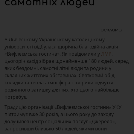
самотніх людей
реклама
У Львівському Українському католицькому
університеті відбулася щорічна благодійна акція
«Вифлеємська гостина». Як повідомили у
ЛМР
,
цьогоріч захід зібрав щонайменше 180 людей, серед
яких бездомні, самотні літні люди та родини у
складних життєвих обставинах. Святковий обід,
колядки та тепла атмосфера створили відчуття
родинного затишку для тих, хто цього найбільше
потребує.
Традицію організації «Вифлеємської гостини» УКУ
підтримує вже 30 років, а цього року до заходу
долучився центр соціальних послуг «Джерело»,
запросивши близько 50 людей, якими вони