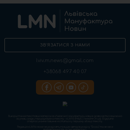
ЗВ’ЯЗАТИСЯ З НАМИ
lviv.m.news@gmail.com
+38068 497 40 07
Використання текстових матеріалів «Львівської мануфактури новин» дозволяється виключно
за умови згадки першоджерела тексту – «LMN» (https://www.lmn.in.ua). Відкрите
гіперпосилання повинне міститися у першому абзаці тексту.
Редакція «LMN» може не розділяти позицію авторів розділу “Блоги” та не несе
відповідальність за їхні матеріали.