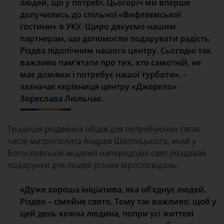
людей, що у потребі. Цьогоріч ми вперше
долучились до спільної «Вифлеємської
гостини» в УКУ. Щиро дякуємо нашим
партнерам, що допомогли подарувати радість
Різдва підопічним нашого центру. Сьогодні так
важливо пам’ятати про тих, хто самотній, не
має домівки і потребує нашої турботи», –
зазначає керівниця центру «Джерело»
Зореслава Люльчак.
Традиція різдвяних обідів для потребуючих сягає
часів митрополита Андрея Шептицького, який у
Богословській академії напередодні свят роздавав
подарунки для людей різних віросповідань.
«Дуже хороша ініціатива, яка об’єднує людей.
Різдво – сімейне свято. Тому так важливо, щоб у
цей день кожна людина, попри усі життєві