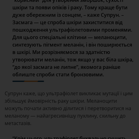
“корисний” для утворення зморшок, сухості
шкіри та появи опіків і раку. Тому краще бути
дуже обережним із сонцем, – каже Супрун. –
Засмага — це спроба шкіри захиститися від
пошкодження ультрафіолетовими променями.
Для цього спеціальні клітини — меланоцити,
синтезують пігмент меланін, і він поширюється
в шкірі. Ми розрізняємося за здатністю
утворювати меланін, тож якщо у вас біла шкіра,
“до якої засмага не липне”, якомога раніше
облиште спроби стати бронзовими.
Супрун каже, що ультрафіолет викликає мутації і цим
збільшує ймовірність раку шкіри. Меланоцити
можуть почати активно ділитися і перетворитися на
меланому — найагресивнішу пухлину, схильну до
метастазів.
“Крім цього, ультрафіолет буквально сушить