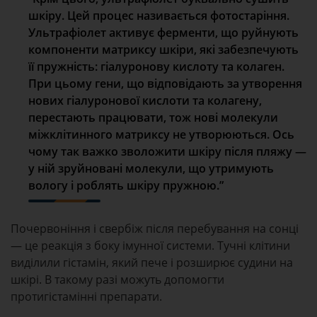
шкіру. Цей процес називається фотостаріння.
Ультрафіолет активує ферменти, що руйнують
компоненти матриксу шкіри, які забезпечують
її пружність: гіалуронову кислоту та колаген.
При цьому гени, що відповідають за утворення
нових гіалуронової кислоти та колагену,
перестають працювати, тож нові молекули
міжклітинного матриксу не утворюються. Ось
чому так важко зволожити шкіру після пляжу —
у ній зруйновані молекули, що утримують
вологу і роблять шкіру пружною.”
Почервоніння і свербіж після перебування на сонці
— це реакція з боку імунної системи. Тучні клітини
виділили гістамін, який пече і розширює судини на
шкірі. В такому разі можуть допомогти
протигістамінні препарати.