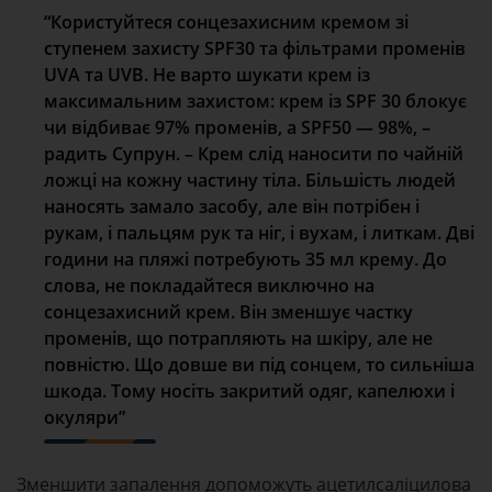
“Користуйтеся сонцезахисним кремом зі
ступенем захисту SPF30 та фільтрами променів
UVA та UVB. Не варто шукати крем із
максимальним захистом: крем із SPF 30 блокує
чи відбиває 97% променів, а SPF50 — 98%, –
радить Супрун. – Крем слід наносити по чайній
ложці на кожну частину тіла. Більшість людей
наносять замало засобу, але він потрібен і
рукам, і пальцям рук та ніг, і вухам, і литкам. Дві
години на пляжі потребують 35 мл крему. До
слова, не покладайтеся виключно на
сонцезахисний крем. Він зменшує частку
променів, що потрапляють на шкіру, але не
повністю. Що довше ви під сонцем, то сильніша
шкода. Тому носіть закритий одяг, капелюхи і
окуляри”
Зменшити запалення допоможуть ацетилсаліцилова