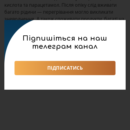
кислота та парацетамол. Після опіку слід вживати
багато рідини — перегрівання могло викликати
зневоднення. А також споживати продукти, багаті на
фолієву кислоту і каротиноїди: броколі, шпинат,
печінку, моркву, перець, смородину. Саме їхні
Підпишіться на наш
нутрієнти допоможуть відновитися після опіку.
телеграм канал
Фото:
LuxTopFit
ПІДПИСАТИСЬ