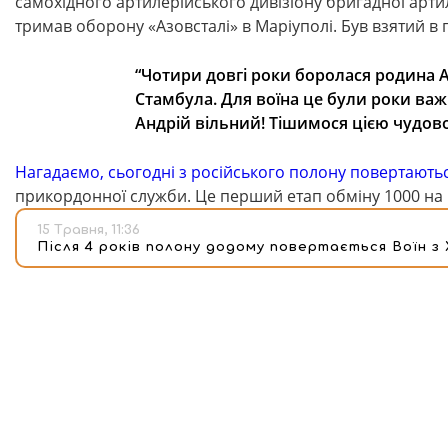
самохідного артилерійського дивізіону бригадної артил
тримав оборону «Азовсталі» в Маріуполі. Був взятий в п
“Чотири довгі роки боролася родина Ан
Стамбула. Для воїна це були роки важ
Андрій вільний! Тішимося цією чудово
Нагадаємо, сьогодні з російського полону повертають
прикордонної служби. Це перший етап обміну 1000 на 
15 Травня, 11:36
Після 4 років полону додому повертається Воїн з 