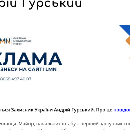
рій Гурський
ється Захисник України Андрій Гурський. Про це
повідо
рускавця. Майор, начальник штабу – перший заступник к