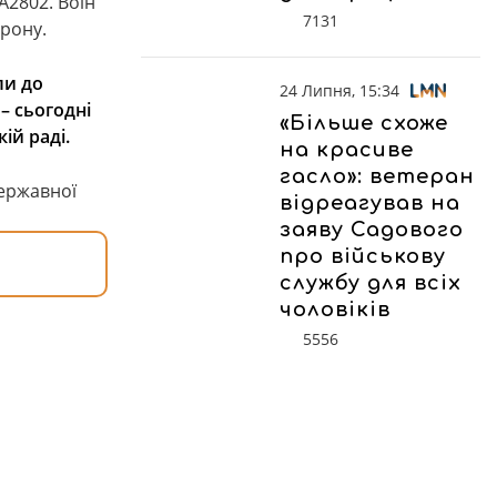
А2802. Воїн
7131
орону.
ли до
24 Липня, 15:34
– сьогодні
«Більше схоже
ій раді.
на красиве
гасло»: ветеран
Державної
відреагував на
заяву Садового
про військову
службу для всіх
чоловіків
5556