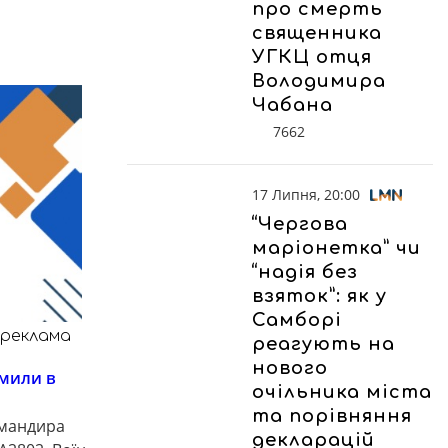
про смерть
священника
УГКЦ отця
Володимира
Чабана
7662
17 Липня, 20:00
“Чергова
маріонетка” чи
“надія без
взяток”: як у
Самборі
реклама
реагують на
нового
мили в
очільника міста
та порівняння
омандира
декларацій