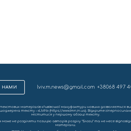
lviv.m.news@gmail.com
+38068 497 4
З НАМИ
екстових матеріалів «Львівської мануфактури новин» дозволяється ви
шоджерела тексту – «LMN» (https://www.lmn.in.ua). Відкрите гіперпосила
міститися у першому абзаці тексту.
 може не розділяти позицію авторів розділу “Блоги” та не несе відповіда
матеріали.