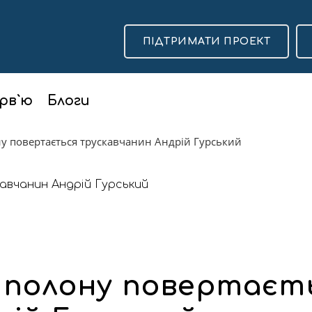
ПІДТРИМАТИ ПРОЕКТ
рв`ю
Блоги
ну повертається трускавчанин Андрій Гурський
з полону повертаєт