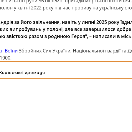
ерійської групи 36 окремої бригади морської піхоти в/ч 
олон у квітні 2022 року під час прориву на українську ст
дрія за його звільнення, навіть у липні 2025 року їзди
ких випробувань у полоні, але все завершилося добре 
ю звісткою разом з родиною Героя”, – написали в міськ
ся Воїни
Збройних Сил України, Національної гвардії та 
1000.
Хирівської громади