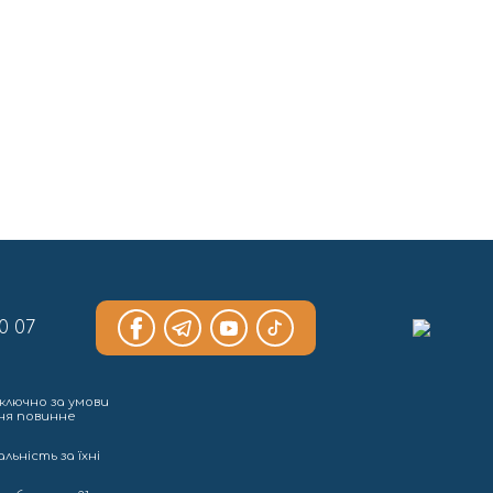
0 07
ключно за умови
ння повинне
льність за їхні