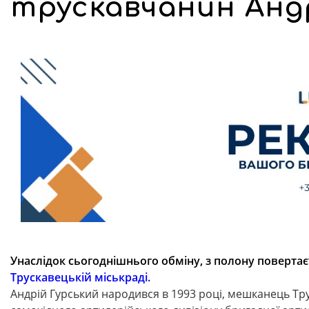
трускавчанин Анд
Унаслідок сьогоднішнього обміну, з полону поверта
Трускавецькій міськраді.
Андрій Гурський народився в 1993 році, мешканець Т