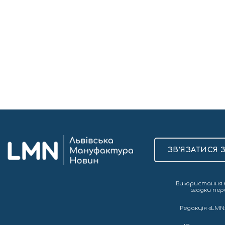
ЗВ’ЯЗАТИСЯ 
Використання т
згадки пер
Редакція «LMN»