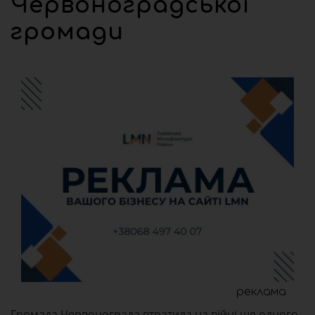
Червоноградської
громади
реклама
Громада Червонограда втратила на війні ще одного