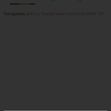
Нагадаємо,
вночі у Львові вщент вигоріла BMW 730.