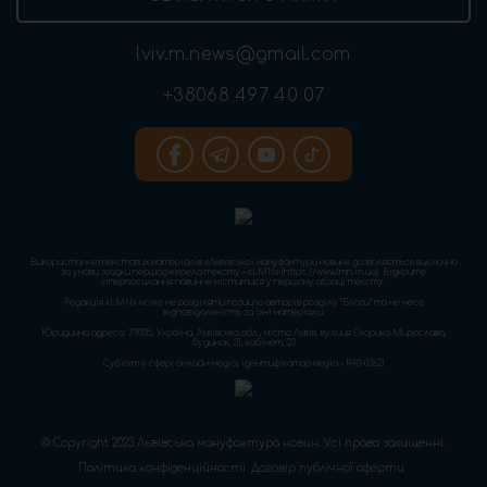
lviv.m.news@gmail.com
+38068 497 40 07
Використання текстових матеріалів «Львівської мануфактури новин» дозволяється виключно
за умови згадки першоджерела тексту – «LMN» (https://www.lmn.in.ua). Відкрите
гіперпосилання повинне міститися у першому абзаці тексту.
Редакція «LMN» може не розділяти позицію авторів розділу “Блоги” та не несе
відповідальність за їхні матеріали.
Юридична адреса: 79005, Україна, Львівська обл., місто Львів, вулиця Скорика Мирослава,
будинок, 31, кабінет, 23
Cуб'єкт у сфері онлайн-медіа; ідентифікатор медіа - R40-03621
© Copyright 2023 Львівська мануфактура новин. Усі права захищенні.
Політика конфіденційності
Договір публічної оферти