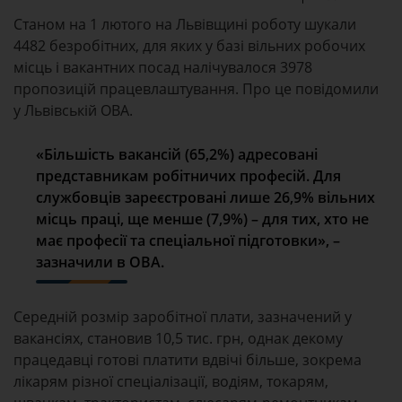
Станом на 1 лютого на Львівщині роботу шукали
4482 безробітних, для яких у базі вільних робочих
місць і вакантних посад налічувалося 3978
пропозицій працевлаштування. Про це повідомили
у Львівській ОВА.
«Більшість вакансій (65,2%) адресовані
представникам робітничих професій. Для
службовців зареєстровані лише 26,9% вільних
місць праці, ще менше (7,9%) – для тих, хто не
має професії та спеціальної підготовки», –
зазначили в ОВА.
Середній розмір заробітної плати, зазначений у
вакансіях, становив 10,5 тис. грн, однак декому
працедавці готові платити вдвічі більше, зокрема
лікарям різної спеціалізації, водіям, токарям,