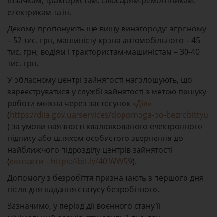
швачкам, трактористам, слюсарям-ремонтникам,
електрикам та ін.
Декому пропонують ще вищу винагороду: агроному
– 52 тис. грн, машиністу крана автомобільного – 45
тис. грн, водіям і трактористам-машиністам – 30-40
тис. грн.
У обласному центрі зайнятості наголошують, що
зареєструватися у службі зайнятості з метою пошуку
роботи можна через застосунок
«Дія»
(
https://diia.gov.ua/services/dopomoga-po-bezrobittyu
) за умови наявності кваліфікованого електронного
підпису або шляхом особистого звернення до
найближчого підрозділу центрів зайнятості
(
контакти
–
https://bit.ly/40jWW59
).
Допомогу з безробіття призначають з першого дня
після дня надання статусу безробітного.
Зазначимо, у період дії воєнного стану її