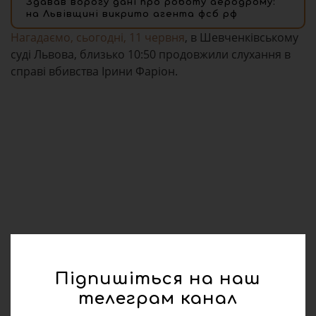
Здавав ворогу дані про роботу аеродрому:
на Львівщині викрито агента фсб рф
Нагадаємо, сьогодні, 11 червня
, в Шевченківському
суді Львова, близько 10:50 продовжили слухання в
справі вбивства Ірини Фаріон.
Підпишіться на наш
телеграм канал