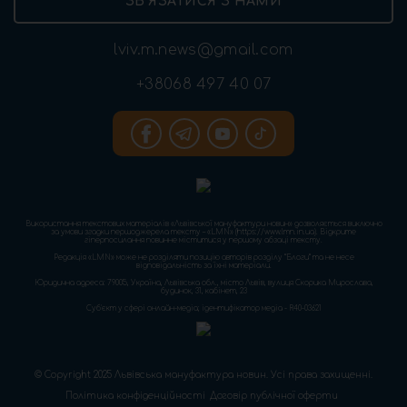
ЗВ’ЯЗАТИСЯ З НАМИ
lviv.m.news@gmail.com
+38068 497 40 07
Використання текстових матеріалів «Львівської мануфактури новин» дозволяється виключно
за умови згадки першоджерела тексту – «LMN» (https://www.lmn.in.ua). Відкрите
гіперпосилання повинне міститися у першому абзаці тексту.
Редакція «LMN» може не розділяти позицію авторів розділу “Блоги” та не несе
відповідальність за їхні матеріали.
Юридична адреса: 79005, Україна, Львівська обл., місто Львів, вулиця Скорика Мирослава,
будинок, 31, кабінет, 23
Cуб'єкт у сфері онлайн-медіа; ідентифікатор медіа - R40-03621
© Copyright 2025 Львівська мануфактура новин. Усі права захищенні.
Політика конфіденційності
Договір публічної оферти