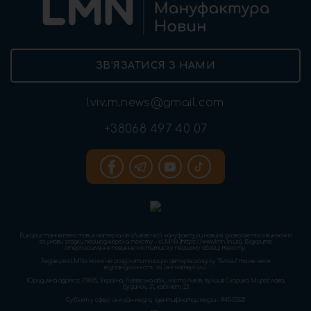
ЗВ’ЯЗАТИСЯ З НАМИ
lviv.m.news@gmail.com
+38068 497 40 07
Використання текстових матеріалів «Львівської мануфактури новин» дозволяється виключно
за умови згадки першоджерела тексту – «LMN» (https://www.lmn.in.ua). Відкрите
гіперпосилання повинне міститися у першому абзаці тексту.
Редакція «LMN» може не розділяти позицію авторів розділу “Блоги” та не несе
відповідальність за їхні матеріали.
Юридична адреса: 79005, Україна, Львівська обл., місто Львів, вулиця Скорика Мирослава,
будинок, 31, кабінет, 23
Cуб'єкт у сфері онлайн-медіа; ідентифікатор медіа - R40-03621