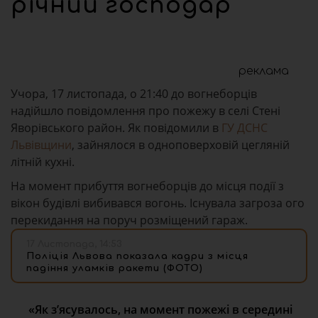
річний господар
реклама
Учора, 17 листопада, о 21:40 до вогнеборців
надійшло повідомлення про пожежу в селі Стені
Яворівського район. Як повідомили в
ГУ ДСНС
Львівщини
, зайнялося в одноповерховій цегляній
літній кухні.
На момент прибуття вогнеборців до місця події з
вікон будівлі вибивався вогонь. Існувала загроза ого
перекидання на поруч розміщений гараж.
17 Листопада, 14:53
Поліція Львова показала кадри з місця
падіння уламків ракети (ФОТО)
«Як з’ясувалось, на момент пожежі в середині