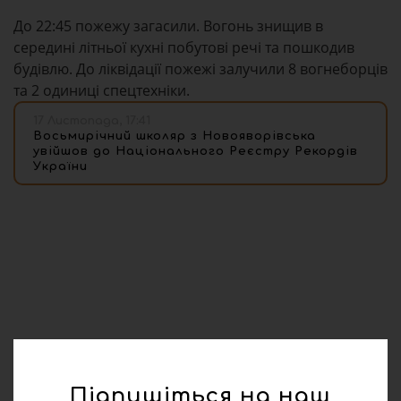
До 22:45 пожежу загасили. Вогонь знищив в
середині літньої кухні побутові речі та пошкодив
будівлю. До ліквідації пожежі залучили 8 вогнеборців
та 2 одиниці спецтехніки.
17 Листопада, 17:41
Восьмирічний школяр з Новояворівська
увійшов до Національного Реєстру Рекордів
України
Підпишіться на наш