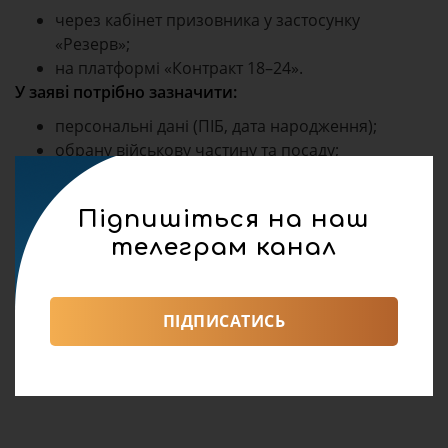
через кабінет призовника у застосунку
«Резерв»;
на платформі «Контракт 18–24».
У заяві потрібно зазначити:
персональні дані (ПІБ, дата народження);
обрану військову частину та посаду;
місце проходження медогляду;
контактну інформацію (телефон, email).
Підпишіться на наш
телеграм канал
ПІДПИСАТИСЬ