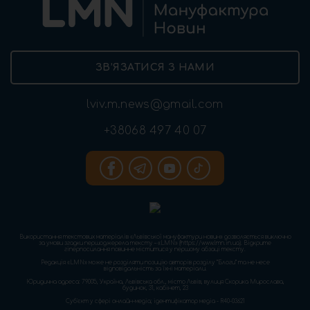
ЗВ’ЯЗАТИСЯ З НАМИ
lviv.m.news@gmail.com
+38068 497 40 07
Використання текстових матеріалів «Львівської мануфактури новин» дозволяється виключно
за умови згадки першоджерела тексту – «LMN» (https://www.lmn.in.ua). Відкрите
гіперпосилання повинне міститися у першому абзаці тексту.
Редакція «LMN» може не розділяти позицію авторів розділу “Блоги” та не несе
відповідальність за їхні матеріали.
Юридична адреса: 79005, Україна, Львівська обл., місто Львів, вулиця Скорика Мирослава,
будинок, 31, кабінет, 23
Cуб'єкт у сфері онлайн-медіа; ідентифікатор медіа - R40-03621