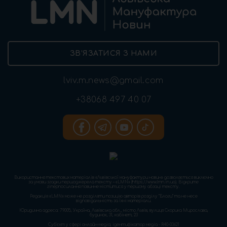
ЗВ’ЯЗАТИСЯ З НАМИ
lviv.m.news@gmail.com
+38068 497 40 07
Використання текстових матеріалів «Львівської мануфактури новин» дозволяється виключно
за умови згадки першоджерела тексту – «LMN» (https://www.lmn.in.ua). Відкрите
гіперпосилання повинне міститися у першому абзаці тексту.
Редакція «LMN» може не розділяти позицію авторів розділу “Блоги” та не несе
відповідальність за їхні матеріали.
Юридична адреса: 79005, Україна, Львівська обл., місто Львів, вулиця Скорика Мирослава,
будинок, 31, кабінет, 23
Cуб'єкт у сфері онлайн-медіа; ідентифікатор медіа - R40-03621