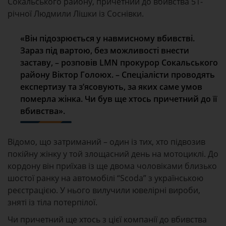
Сокальського району, причетний до вбивства 51-
річної Людмили Лішки із Соснівки.
«Він підозрюється у навмисному вбивстві.
Зараз під вартою, без можливості внести
заставу, – розповів LMN прокурор Сокальського
району Віктор Голоюх. – Спеціалісти проводять
експертизу та з’ясовують, за яких саме умов
померла жінка. Чи був ще хтось причетний до її
вбивства».
Відомо, що затриманий – один із тих, хто підвозив
покійну жінку у той злощасний день на мотоциклі. До
кордону він приїхав із ще двома чоловіками близько
шостої ранку на автомобілі “Scoda” з українською
реєстрацією. У нього вилучили ювелірні вироби,
зняті із тіла потерпілої.
Чи причетний ще хтось з цієї компанії до вбивства