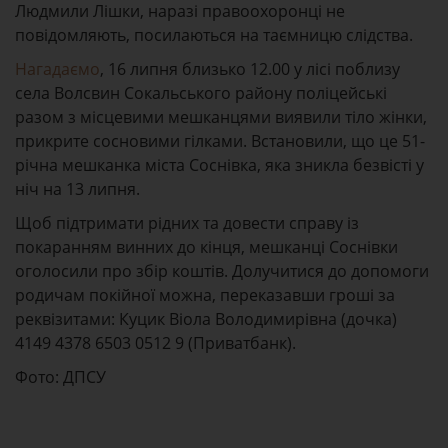
Людмили Лішки, наразі правоохоронці не
повідомляють, посилаються на таємницю слідства.
Нагадаємо
, 16 липня близько 12.00 у лісі поблизу
села Волсвин Сокальського району поліцейські
разом з місцевими мешканцями виявили тіло жінки,
прикрите сосновими гілками. Встановили, що це 51-
річна мешканка міста Соснівка, яка зникла безвісті у
ніч на 13 липня.
Щоб підтримати рідних та довести справу із
покаранням винних до кінця, мешканці Соснівки
оголосили про збір коштів. Долучитися до допомоги
родичам покійної можна, переказавши гроші за
реквізитами: Куцик Віола Володимирівна (дочка)
4149 4378 6503 0512 9 (Приватбанк).
Фото: ДПСУ