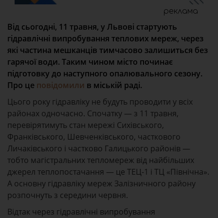
реклама
Від сьогодні, 11 травня, у Львові стартують
гідравлічні випробування теплових мереж, через
які частина мешканців тимчасово залишиться без
гарячої води. Таким чином місто починає
підготовку до наступного опалювального сезону.
Про це
повідомили
в міській раді.
Цього року гідравліку не будуть проводити у всіх
районах одночасно. Спочатку — з 11 травня,
перевірятимуть стан мережі Сихівського,
Франківського, Шевченківського, часткового
Личаківського і частково Галицького районів —
тобто магістральних тепломереж від найбільших
джерел теплопостачання — це ТЕЦ-1 і ТЦ «Північна».
А основну гідравліку мереж Залізничного району
розпочнуть з середини червня.
Відтак через гідравлічні випробування