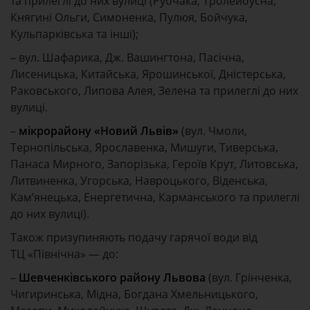
та прилеглі до них вулиці (Рубчака, Тролейбусна,
Княгині Ольги, Симоненка, Пулюя, Бойчука,
Кульпарківська та інші);
– вул. Шафарика, Дж. Вашингтона, Пасічна,
Лисеницька, Китайська, Ярошинської, Дністерська,
Раковського, Липова Алея, Зелена та прилеглі до них
вулиці.
–
мікрорайону «Новий Львів»
(вул. Чмоли,
Тернопільська, Ярославенка, Мишуги, Тиверська,
Панаса Мирного, Запорізька, Героїв Крут, Литовська,
Литвиненка, Угорська, Навроцького, Віденська,
Кам’янецька, Енергетична, Карманського та прилеглі
до них вулиці).
Також призупиняють подачу гарячої води від
ТЦ «Північна» — до:
–
Шевченківського району Львова
(вул. Грінченка,
Чигиринська, Мідна, Богдана Хмельницького,