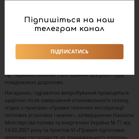
Також, якщо в результаті гідравліки не буде
виявлено значних пошкоджень на магістральних
Підпишіться на наш
мережах від ТЕЦ-1 і ТЦ «Північна», то частині Сихова
і Франківського району планують відновити гарячу
телеграм канал
воду швидше, від інших джерел теплопостачання.
Зокрема, цього року Львівтеплоенерго планує
ПІДПИСАТИСЬ
замінити великі ділянки магістральних
трубопроводів великого діаметра на вул. Науковій,
вул. Володимира Великого, вул. Трильовського,
пр. Червоної Калини. Про терміни цих робіт буде
повідомлено додатково.
Нагадаємо, гідравлічні випробування проводяться
щорічно після завершення опалювального сезону,
згідно з пунктами «Правил технічної експлуатації
теплових установок і мереж», затверджених Наказом
Міністерства палива та енергетики України № 71 від
14.02.2007 року та пунктом VI «Правил підготовки
теплових господарств до опалювального періоду»,