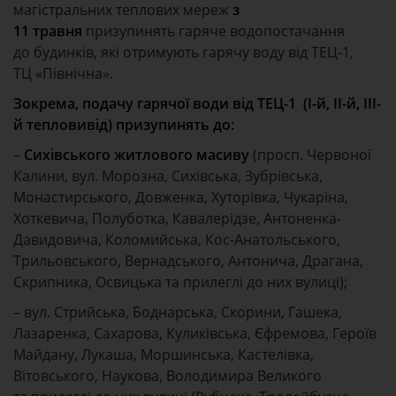
магістральних теплових мереж
з
11 травня
призупинять гаряче водопостачання
до будинків, які отримують гарячу воду від ТЕЦ-1,
ТЦ «Північна».
Зокрема, подачу гарячої води від ТЕЦ-1 (І-й, ІІ-й, ІІІ-
й тепловивід) призупинять до:
–
Сихівського житлового масиву
(просп. Червоної
Калини, вул. Морозна, Сихівська, Зубрівська,
Монастирського, Довженка, Хуторівка, Чукаріна,
Хоткевича, Полуботка, Кавалерідзе, Антоненка-
Давидовича, Коломийська, Кос-Анатольського,
Трильовського, Вернадського, Антонича, Драгана,
Скрипника, Освицька та прилеглі до них вулиці);
– вул. Стрийська, Боднарська, Скорини, Гашека,
Лазаренка, Сахарова, Куликівська, Єфремова, Героїв
Майдану, Лукаша, Моршинська, Кастелівка,
Вітовського, Наукова, Володимира Великого