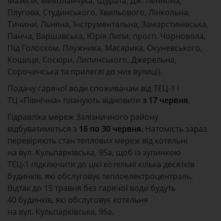
Мазепи, Миколайчука, Щурата, Дж. Леннона,
Плугова, Студинського, Хвильового, Лінкольна,
Тичини, Льняна, Інструментальна, Замарстинівська,
Панча, Варшавська, Юрія Липи, просп. Чорновола,
Під Голоском, Плужника, Масарика, Окуневського,
Кошиця, Сосюри, Липинського, Джерельна,
Сорочинська та прилеглі до них вулиці).
Подачу гарячої води споживачам від ТЕЦ-1 і
ТЦ «Північна» планують відновити
з 17 червня
.
Гідравліка мереж Залізничного району
відбуватиметься з
16 по 30 червня.
Натомість зараз
перевіряють стан теплових мереж від котельні
на вул. Кульпарківська, 95а, щоб із зупинкою
ТЕЦ-1 підключити до цієї котельні кілька десятків
будинків, які обслуговує теплоелектроцентраль.
Відтак до 15 травня без гарячої води будуть
40 будинків, які обслуговує котельня
на вул. Кульпарківська, 95а.