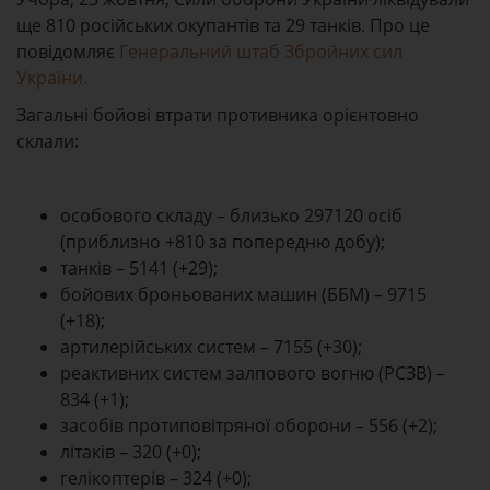
ще 810 російських окупантів та 29 танків. Про це
повідомляє
Генеральний штаб Збройних сил
України.
Загальні бойові втрати противника орієнтовно
склали:
особового складу – близько 297120 осіб
(приблизно +810 за попередню добу);
танків – 5141 (+29);
бойових броньованих машин (ББМ) – 9715
(+18);
артилерійських систем – 7155 (+30);
реактивних систем залпового вогню (РСЗВ) –
834 (+1);
засобів протиповітряної оборони – 556 (+2);
літаків – 320 (+0);
гелікоптерів – 324 (+0);