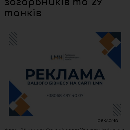
загарбників та 29
танків
реклама
Учора, 25 жовтня, Сили оборони України ліквідували