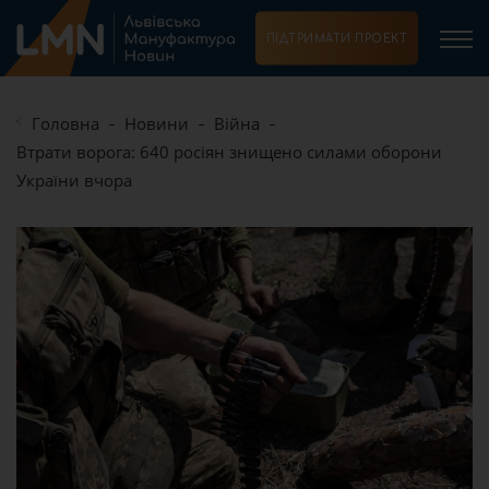
ПІДТРИМАТИ ПРОЕКТ
Головна
Новини
Війна
Втрати ворога: 640 росіян знищено силами оборони
України вчора