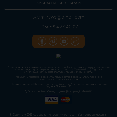
ЗВ’ЯЗАТИСЯ З НАМИ
lviv.m.news@gmail.com
+38068 497 40 07
Використання текстових матеріалів «Львівської мануфактури новин» дозволяється виключно
за умови згадки першоджерела тексту – «LMN» (https://www.lmn.in.ua). Відкрите
гіперпосилання повинне міститися у першому абзаці тексту.
Редакція «LMN» може не розділяти позицію авторів розділу “Блоги” та не несе
відповідальність за їхні матеріали.
Юридична адреса: 79005, Україна, Львівська обл., місто Львів, вулиця Скорика Мирослава,
будинок, 31, кабінет, 23
Cуб'єкт у сфері онлайн-медіа; ідентифікатор медіа - R40-03621
© Copyright 2023 Львівська мануфактура новин. Усі права захищенні.