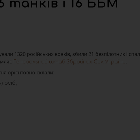
6 танків і 16 ББМ
ували 1320 російських вояків, збили 21 безпілотник і спа
омляє
.
Генеральний штаб Збройних Сил України
тня орієнтовно склали:
) осіб,