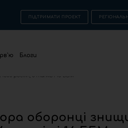
ПІДТРИМАТИ ПРОЕКТ
РЕГІОНАЛЬ
рв`ю
Блоги
ронці знищили понад 1300 росіян, 6 танків і 16 ББМ
чора оборонці знищ