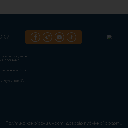
0 07
ключно за умови
ння повинне
льність за їхні
, будинок, 31,
Політика конфіденційності
Договір публічної оферти