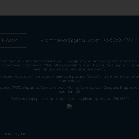
lviv.m.news@gmail.com
+38068 497 4
З НАМИ
екстових матеріалів «Львівської мануфактури новин» дозволяється ви
шоджерела тексту – «LMN» (https://www.lmn.in.ua). Відкрите гіперпосила
міститися у першому абзаці тексту.
 може не розділяти позицію авторів розділу “Блоги” та не несе відповіда
матеріали.
са: 79005, Україна, Львівська обл., місто Львів, вулиця Скорика Мирослава
кабінет, 23
Cуб'єкт у сфері онлайн-медіа; ідентифікатор медіа - R40-03621
а захищенні.