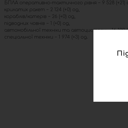
БПЛА оперативно-тактичного рівня − 9 528 (+21) 
крилатих ракет − 2 124 (+0) од,
кораблів/катерів − 26 (+0) од,
підводних човнів − 1 (+0) од,
автомобільної техніки та автоцистерн − 16 109 (
спеціальної техніки − 1 974 (+3) од.
Пі