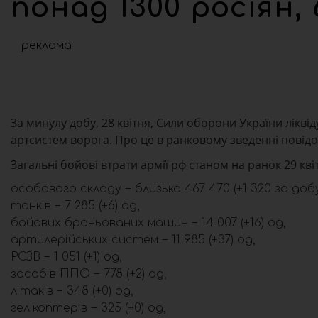
понад 1300 росіян, 
реклама
За минулу добу, 28 квітня, Сили оборони України ліквід
артсистем ворога. Про це в ранковому зведенні повід
Загальні бойові втрати армії рф станом на ранок 29 кві
особового складу − близько 467 470 (+1 320 за добу
танків − 7 285 (+6) од,
бойових броньованих машин − 14 007 (+16) од,
артилерійських систем − 11 985 (+37) од,
РСЗВ − 1 051 (+1) од,
засобів ППО − 778 (+2) од,
літаків − 348 (+0) од,
гелікоптерів − 325 (+0) од,