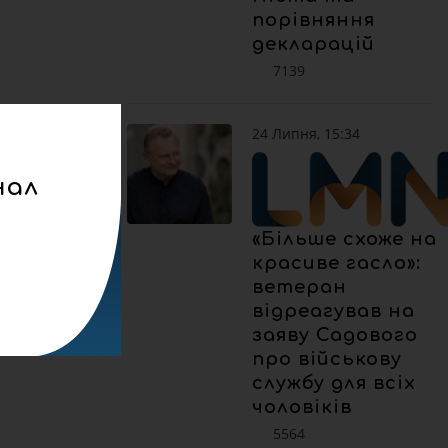
порівняння
декларацій
7139
24 Липня, 15:34
нал
«Більше схоже на
красиве гасло»:
ветеран
відреагував на
заяву Садового
про військову
службу для всіх
чоловіків
5564