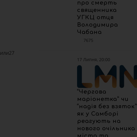
про смерть
священника
УГКЦ отця
Володимира
Чабана
7675
лили27
17 Липня, 20:00
“Чергова
маріонетка” чи
“надія без взяток”
як у Самборі
реагують на
нового очільника
міста та