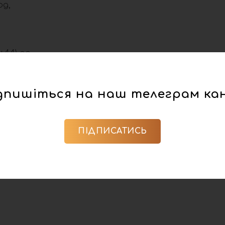
од,
+44) од,
дпишіться на наш телеграм ка
ПІДПИСАТИСЬ