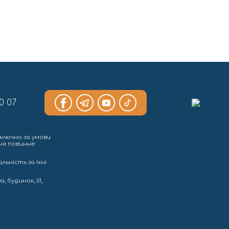
0 07
ключно за умови
ння повинне
льність за їхні
, будинок, 31,