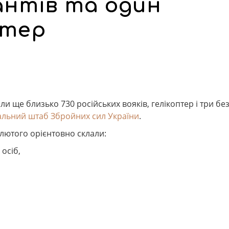
антів та один
птер
али ще близько 730 російських вояків, гелікоптер і три бе
альний штаб Збройних сил України
.
лютого орієнтовно склали:
 осіб,