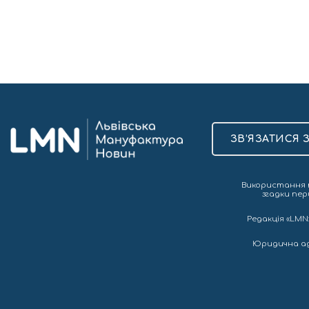
ЗВ’ЯЗАТИСЯ 
Використання т
згадки пер
Редакція «LMN»
Юридична адре