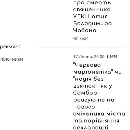
про смерть
священника
УГКЦ отця
Володимира
Чабана
7654
реклама
17 Липня, 20:00
зпілотники
“Чергова
маріонетка” чи
“надія без
взяток”: як у
Самборі
реагують на
нового
очільника міста
та порівняння
декларацій