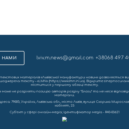
lviv.m.news@gmail.com
+38068 497 4
З НАМИ
екстових матеріалів «Львівської мануфактури новин» дозволяється ви
шоджерела тексту – «LMN» (https://www.lmn.in.ua). Відкрите гіперпосила
міститися у першому абзаці тексту.
 може не розділяти позицію авторів розділу “Блоги” та не несе відповіда
матеріали.
са: 79005, Україна, Львівська обл., місто Львів, вулиця Скорика Мирослава
кабінет, 23
Cуб'єкт у сфері онлайн-медіа; ідентифікатор медіа - R40-03621