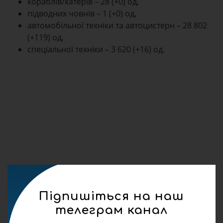
кораблів/катерів – 28 (+0) од,
підводних човнів – 1 (+0) од,
автомобільної техніки та автоцистерн – 28 802
(+119) од,
спеціальної техніки – 3 620 (+16) од.
Підпишіться на наш
телеграм канал