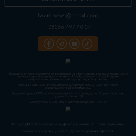
lviv.m.news@gmail.com
+38068 497 40 07
Використання текстових матеріалів «Львівської мануфактури новин» дозволяється виключно
за умови згадки першоджерела тексту – «LMN» (https://www.lmn.in.ua). Відкрите
гіперпосилання повинне міститися у першому абзаці тексту.
Редакція «LMN» може не розділяти позицію авторів розділу “Блоги” та не несе
відповідальність за їхні матеріали.
Юридична адреса: 79005, Україна, Львівська обл., місто Львів, вулиця Скорика Мирослава,
будинок, 31, кабінет, 23
Cуб'єкт у сфері онлайн-медіа; ідентифікатор медіа - R40-03621
© Copyright 2024 Львівська мануфактура новин. Усі права захищенні.
Політика конфіденційності
Договір публічної оферти