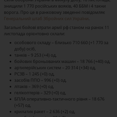
знищили 1 770 російських вояків, 40 ББМ і 4 такни
ворога. Про це в ранковому зведенні повідомляє
Генеральний штаб Збройних сил України
.
Загальні бойові втрати армії рф станом на ранок 11
листопада орієнтовно склали:
особового складу – близько 710 660 (+1 770 за
добу) осіб,
танків – 9 253 (+4) од,
бойових броньованих машин – 18 766 (+40) од,
артилерійських систем – 20 314 (+34) од,
РСЗВ – 1 245 (+0) од,
засобів ППО – 996 (+0) од,
літаків – 369 (+0) од,
гелікоптерів – 329 (+0) од,
БПЛА оперативно-тактичного рівня – 18 676
(+57) од,
крилатих ракет – 2 636 (+2) од,