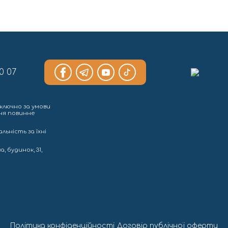
0 07
ключно за умови
ння повинне
льність за їхні
, будинок, 31,
Політика конфіденційності
Договір публічної оферти