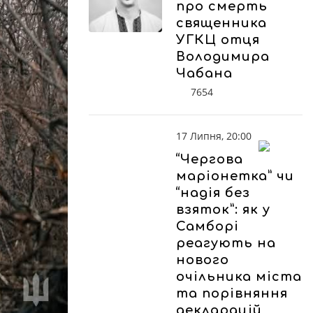
про смерть
священника
УГКЦ отця
Володимира
Чабана
7654
17 Липня, 20:00
“Чергова
маріонетка” чи
“надія без
взяток”: як у
Самборі
реагують на
нового
очільника міста
та порівняння
декларацій