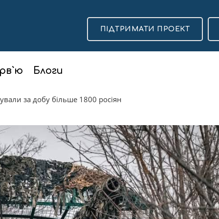
ПІДТРИМАТИ ПРОЕКТ
рв`ю
Блоги
дували за добу більше 1800 росіян