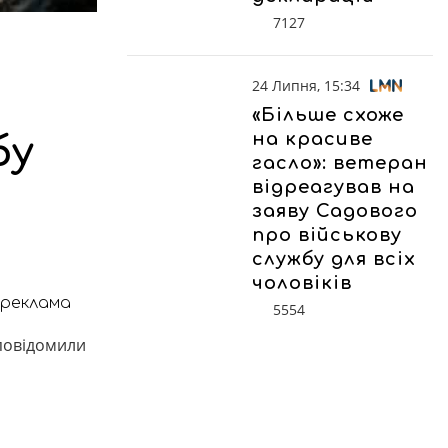
7127
24 Липня, 15:34
«Більше схоже
на красиве
бу
гасло»: ветеран
відреагував на
заяву Садового
про військову
службу для всіх
чоловіків
реклама
5554
 повідомили