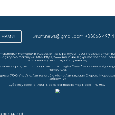
lviv.m.news@gmail.com
+38068 497 4
З НАМИ
екстових матеріалів «Львівської мануфактури новин» дозволяється ви
шоджерела тексту – «LMN» (https://www.lmn.in.ua). Відкрите гіперпосила
міститися у першому абзаці тексту.
 може не розділяти позицію авторів розділу “Блоги” та не несе відповіда
матеріали.
са: 79005, Україна, Львівська обл., місто Львів, вулиця Скорика Мирослава
кабінет, 23
Cуб'єкт у сфері онлайн-медіа; ідентифікатор медіа - R40-03621
а захищенні.