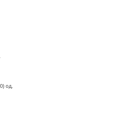
,
0) од,