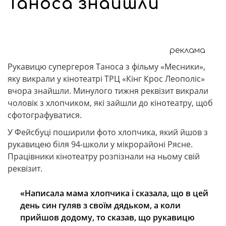
Таноса знайшли
реклама
Рукавицю супергероя Таноса з фільму «Месники»,
яку викрали у кінотеатрі ТРЦ «Кінг Крос Леополіс»
вчора знайшли. Минулого тижня реквізит викрали
чоловік з хлопчиком, які зайшли до кінотеатру, щоб
сфотографуватися.
У Фейсбуці поширили фото хлопчика, який йшов з
рукавицею біля 94-школи у мікрорайоні Рясне.
Працівники кінотеатру розпізнали на ньому свій
реквізит.
«Написала мама хлопчика і сказала, що в цей
день син гуляв з своїм дядьком, а коли
прийшов додому, то сказав, що рукавицю