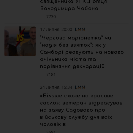
священника УГКЦ отця
Володимира Чабана
7730
17 Липня, 20:00
“Чергова маріонетка” чи
“надія без взяток”: як у
Самборі реагують на нового
очільника міста та
порівняння декларацій
7181
24 Липня, 15:34
«Більше схоже на красиве
гасло»: ветеран відреагував
на заяву Садового про
військову службу для всіх
чоловіків
5591