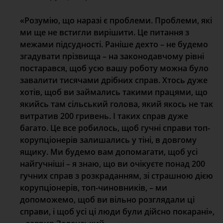
«Розумію, що наразі є проблеми. Проблеми, які
ми ще не встигли вирішити. Це питання з
межами підсудності. Раніше дехто – не будемо
згадувати прізвища – на законодавчому рівні
постарався, щоб усю вашу роботу можна було
завалити тисячами дрібних справ. Хтось дуже
хотів, щоб ви займались такими працями, що
якийсь там сільський голова, який якось не так
витратив 200 гривень. І таких справ дуже
багато. Це все робилось, щоб гучні справи топ-
корупціонерів залишались у тіні, в довгому
ящику. Ми будемо вам допомагати, щоб усі
найгучніші – я знаю, що ви очікуєте понад 200
гучних справ з розкраданням, зі страшною дією
корупціонерів, топ-чиновників, – ми
допоможемо, щоб ви вільно розглядали ці
справи, і щоб усі ці люди були дійсно покарані»,