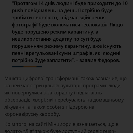
“Протягом 14 днів людині буде приходити до 10
push-повідомлень на день. Потрібно буде
зробити своє фото, і під час здійснення
фотографії буде включатися геолокація. Якщо
буде порушено режим карантину, а
невикористання додатку по суті буде
порушенням режиму карантину, вже існують
певні врегульовані суми штрафів, які людині
потрібно буде заплатити”, – заявив Федоров.
Міністр цифрової трансформації також зазначив, що
на цей час є три цільові аудиторії програми: люди,
які повернулися з-за кордону і підлягають
обсервації; хворі, які перебувають на домашньому
лікуванні, а також особи з підозрою на
коронавірусну хворобу.
Крім того, на сайті Мінцифри відзначається, що в
додатку “Дія” також буде доступний сервіс push-