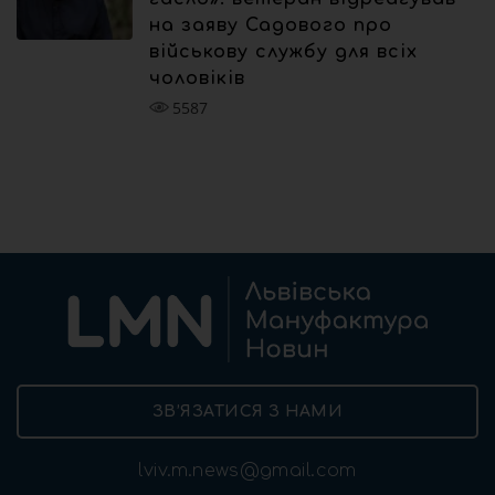
на заяву Садового про
військову службу для всіх
чоловіків
5587
ЗВ’ЯЗАТИСЯ З НАМИ
lviv.m.news@gmail.com