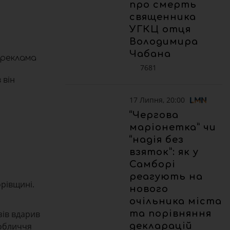
про смерть
священника
УГКЦ отця
Володимира
Чабана
реклама
7681
 він
17 Липня, 20:00
“Чергова
маріонетка” чи
“надія без
взяток”: як у
Самборі
реагують на
орівщині.
нового
очільника міста
та порівняння
зів вдарив
декларацій
 обличчя