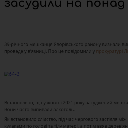
засудили на понад 
39-річного мешканця Яворівського району визнали вин
проведе у в’язниці. Про це повідомили у
прокуратурі Ль
Встановлено, що у жовтні 2021 року засуджений мешкав
Вони часто випивали алкоголь.
Як встановило слідство, під час чергового застілля між
кулаками по голові та тілу матері, а потім взяв дерев