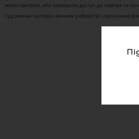
жінки светром, аби перекрити доступ до повітря та по
Суд визнав чоловіка винним у вбивстві і призначив йому
Пі