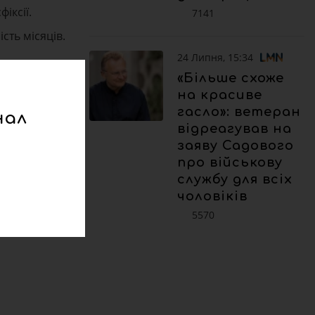
іксії.
7141
сть місяців.
24 Липня, 15:34
«Більше схоже
на красиве
гасло»: ветеран
нал
відреагував на
заяву Садового
про військову
службу для всіх
чоловіків
5570