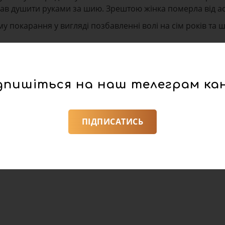
чав душити руками за шию. Зрештою жінка померла від асф
 покарання у вигляді позбавленні волі на сім років та ші
дпишіться на наш телеграм ка
ПІДПИСАТИСЬ