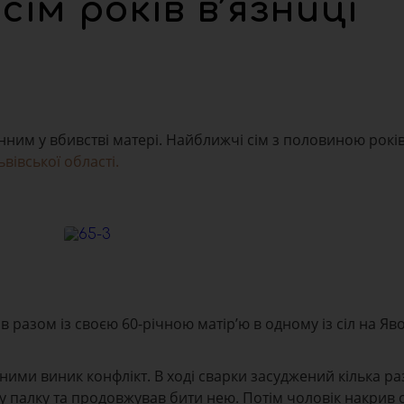
сім років в’язниці
ним у вбивстві матері. Найближчі сім з половиною років
вівської області.
 разом із своєю 60-річною матір’ю в одному із сіл на Яв
 ними виник конфлікт. В ході сварки засуджений кілька ра
’яну палку та продовжував бити нею. Потім чоловік накрив