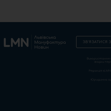
ЗВ’ЯЗАТИСЯ 
Використання т
згадки пер
Редакція «LMN»
Юридична адре