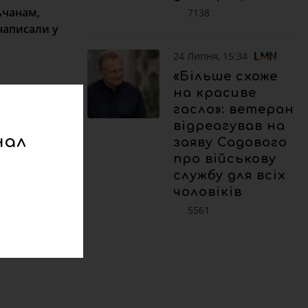
ьчанам,
7138
написали у
24 Липня, 15:34
«Більше схоже
на красиве
гасло»: ветеран
відреагував на
нал
заяву Садового
про військову
службу для всіх
чоловіків
5561