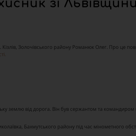
ахисник зі Львівщин
с. Кізлів, Золочівського району Романюк Олег. Про це по
ті.
ьку землю від дорога. Він був сержантом та командиром
колаївка, Бахмутського району під час мінометного обст