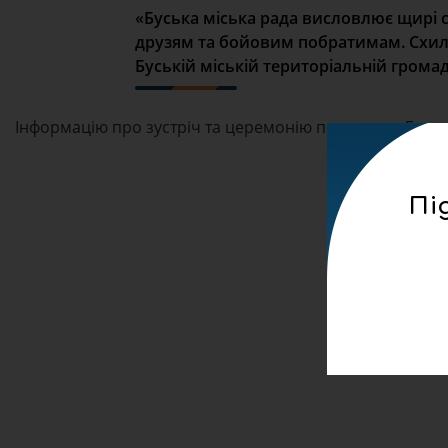
«Буська міська рада висловлює щирі 
друзям та бойовим побратимам. Схиля
Буській міській територіальній громад
Інформацію про зустріч та церемонію поховання Героя
Пі