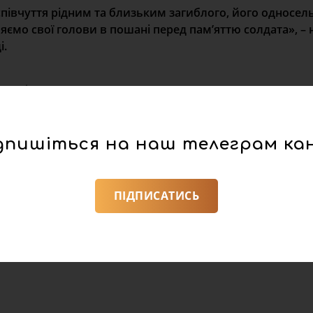
співчуття рідним та близьким загиблого, його односел
ємо свої голови в пошані перед пам’яттю солдата», – 
і.
 повідомлять додатково.
дпишіться на наш телеграм ка
ПІДПИСАТИСЬ