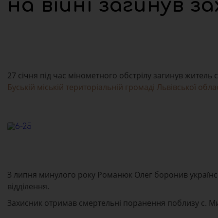
на війні загинув з
27 січня під час мінометного обстрілу загинув житель 
Буській міській територіальній громаді Львівської облас
З липня минулого року Романюк Олег боронив українс
відділення.
Захисник отримав смертельні поранення поблизу с. Ми