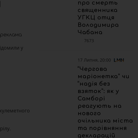
и
про смерть
священника
УГКЦ отця
Володимира
Чабана
реклама
7673
відомили у
17 Липня, 20:00
“Чергова
маріонетка” чи
“надія без
взяток”: як у
Самборі
реагують на
 кулеметного
нового
очільника міста
та порівняння
рілу.
декларацій