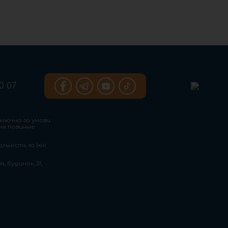
0 07
ключно за умови
ння повинне
льність за їхні
, будинок, 31,