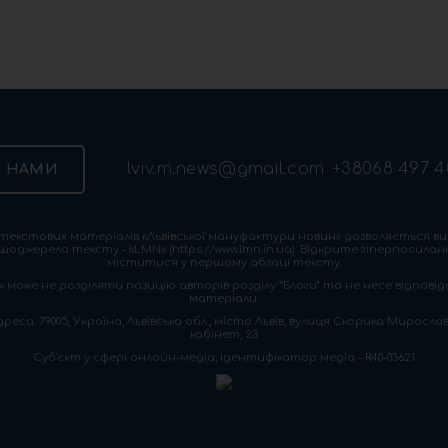
lviv.m.news@gmail.com
+38068 497 4
З НАМИ
екстових матеріалів «Львівської мануфактури новин» дозволяється ви
шоджерела тексту – «LMN» (https://www.lmn.in.ua). Відкрите гіперпосила
міститися у першому абзаці тексту.
 може не розділяти позицію авторів розділу “Блоги” та не несе відповіда
матеріали.
са: 79005, Україна, Львівська обл., місто Львів, вулиця Скорика Мирослава
кабінет, 23
Cуб'єкт у сфері онлайн-медіа; ідентифікатор медіа - R40-03621