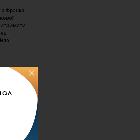
на Франка.
ткової
 витримати
ояв
айло
нал
ме