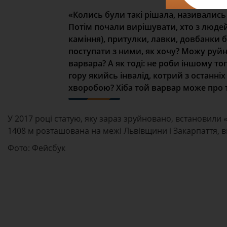
«Колись були такі рішала, називались
Потім почали вирішувати, хто з людей п
каміння), притулки, лавки, довбанки б
поступати з ними, як хочу? Можу руйну
варвара? А як тоді: не роби іншому тог
гору якийсь інвалід, котрий з останні
хворобою? Хіба той варвар може про 
У 2017 році статую, яку зараз зруйновано, встановили 
1408 м розташована на межі Львівщини і Закарпаття,
Фото: Фейсбук