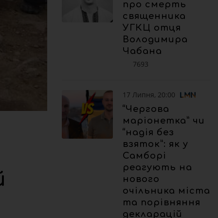
про смерть
священника
УГКЦ отця
Володимира
Чабана
7693
17 Липня, 20:00
“Чергова
маріонетка” чи
“надія без
взяток”: як у
Самборі
реагують на
й
нового
очільника міста
та порівняння
декларацій