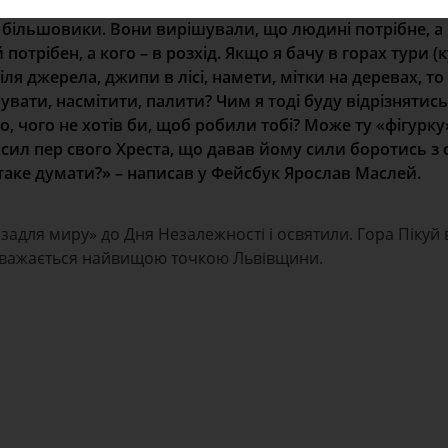
 більшовики. Вони вирішували, що людині потрібне, а 
отрібен, а кого – в розхід. Якщо я бачу в горах тури (
іля джерела, джипи в лісі, намети, мітки на деревах, т
вати, насмітити, палити? Чим я тоді буду відрізнятись
о, чого не хотів би, щоб робили тобі? Може ту «фігурку
х сил пер свого Хреста, що давав йому сили боротись з
таке думати?» – написав у Фейсбук Ярослав Маслей.
«задля миру» до Дня Незалежності і освятили. Гора Пікуй
 вважається найвищою точкою Львівщини.