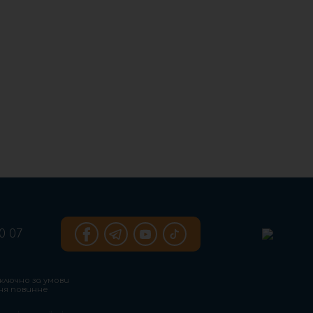
0 07
ключно за умови
ння повинне