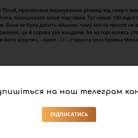
 Пікуй, присвячене вшануванню річниці від смерті Іва
 Ісуса, залишилася лише підставка. Тут немає 100-відсо
и. Вона не була досить міцною, тому могла просто не
ожливо, це й справа рук вандалів. Бо на горі колись ст
 його зігнути», – каже
LMN
староста села Кривка Мих
дпишіться на наш телеграм ка
афії зруйнованої статуї, аби передати поліцейським. Са
ПІДПИСАТИСЬ
ді.