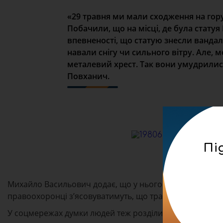
«29 травня ми мали сходження на гору
Побачили, що на місці, де була статуя
впевненості, що статую знесли вандал
навали снігу чи сильного вітру. Але, м
металевий хрест. Так вони умудрилися
Повханич.
Пі
Михайло Васильович додає, що у нього просили фотогр
правоохоронці з’ясовуватимуть, що трапилося насправ
У соцмережах думки людей теж розділилися.