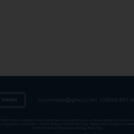
lviv.m.news@gmail.com
+38068 497 4
З НАМИ
екстових матеріалів «Львівської мануфактури новин» дозволяється ви
шоджерела тексту – «LMN» (https://www.lmn.in.ua). Відкрите гіперпосила
міститися у першому абзаці тексту.