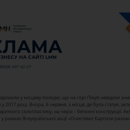
ідомили у місцеву поліцію, що на горі Пікуй невідомі зн
 2017 році. Вчора, 6 червня, з місця, де була статуя, акт
ритного склопластику, на черзі – бетонні конструкції. Ак
у рамках Всеукраїнської акції «Очистимо Карпати разом»