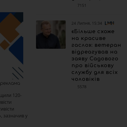
7151
24 Липня, 15:34
«Більше схоже
на красиве
гасло»: ветеран
відреагував на
заяву Садового
про військову
службу для всіх
чоловіків
реклама
5578
ищили 120-
ивісти
тивісти
, зазначив у