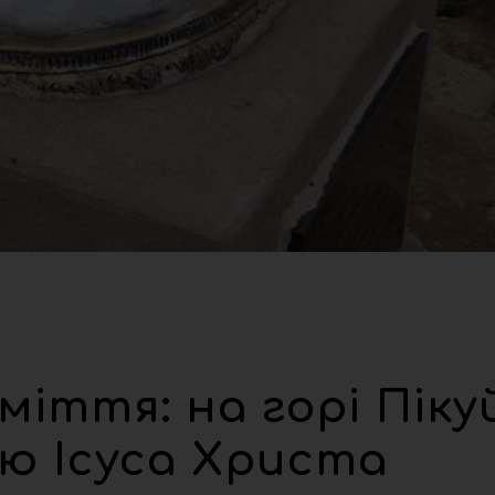
міття: на горі Піку
ю Ісуса Христа