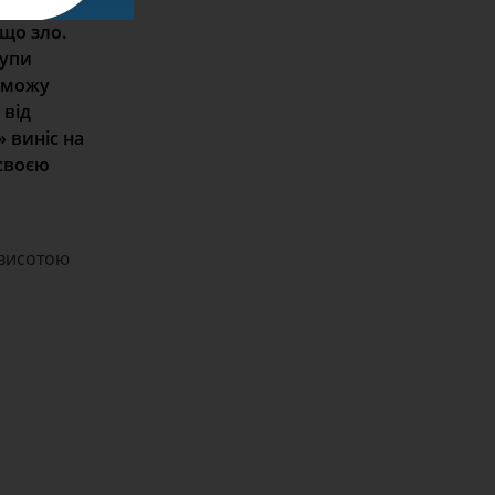
що зло.
купи
о можу
 від
» виніс на
 своєю
 висотою